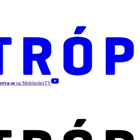
reva-se
na MetrópolesTV