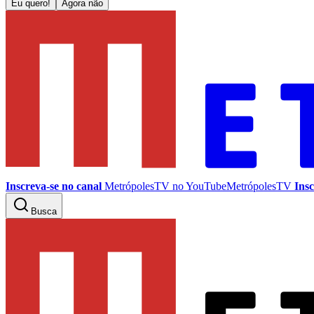
Eu quero!
Agora não
Inscreva-se no canal
MetrópolesTV no
YouTube
MetrópolesTV
Insc
Busca