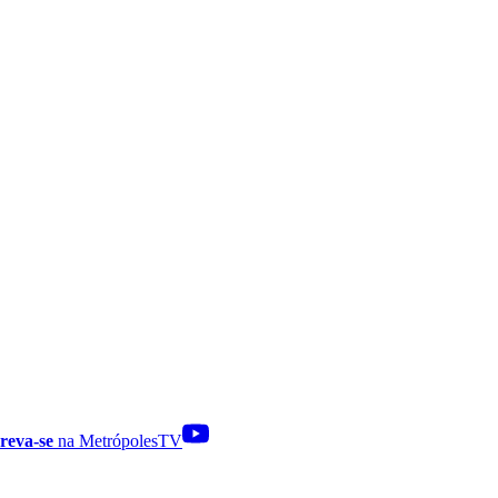
reva-se
na MetrópolesTV