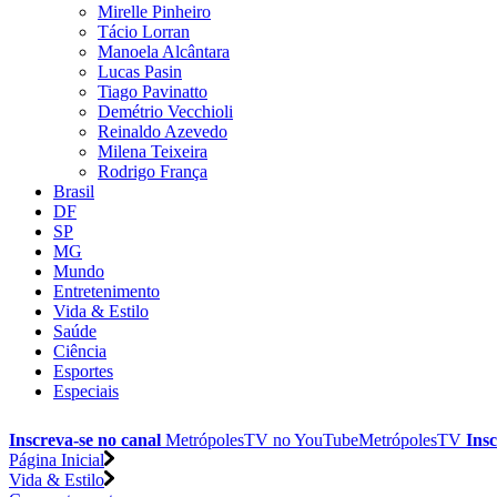
Mirelle Pinheiro
Tácio Lorran
Manoela Alcântara
Lucas Pasin
Tiago Pavinatto
Demétrio Vecchioli
Reinaldo Azevedo
Milena Teixeira
Rodrigo França
Brasil
DF
SP
MG
Mundo
Entretenimento
Vida & Estilo
Saúde
Ciência
Esportes
Especiais
Inscreva-se no canal
MetrópolesTV no
YouTube
MetrópolesTV
Insc
Página Inicial
Vida & Estilo