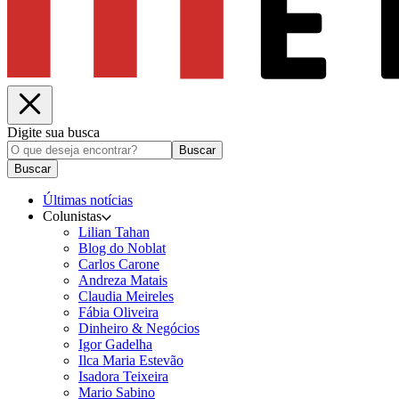
Digite sua busca
Buscar
Buscar
Últimas notícias
Colunistas
Lilian Tahan
Blog do Noblat
Carlos Carone
Andreza Matais
Claudia Meireles
Fábia Oliveira
Dinheiro & Negócios
Igor Gadelha
Ilca Maria Estevão
Isadora Teixeira
Mario Sabino