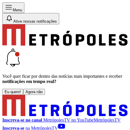
Menu
Ative nossas notificações
Você quer ficar por dentro das notícias mais importantes e receber
notificações em tempo real?
Eu quero!
Agora não
Inscreva-se no canal
MetrópolesTV no
YouTube
MetrópolesTV
Inscreva-se
na MetrópolesTV