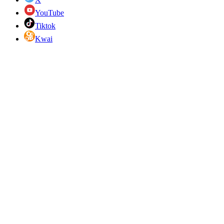
YouTube
Tiktok
Kwai