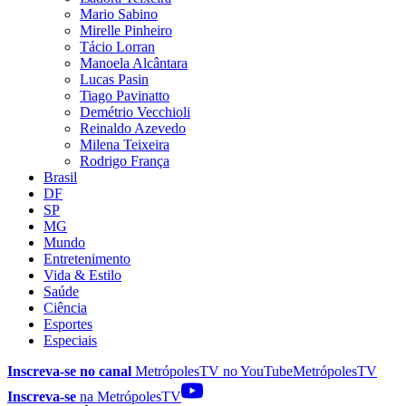
Mario Sabino
Mirelle Pinheiro
Tácio Lorran
Manoela Alcântara
Lucas Pasin
Tiago Pavinatto
Demétrio Vecchioli
Reinaldo Azevedo
Milena Teixeira
Rodrigo França
Brasil
DF
SP
MG
Mundo
Entretenimento
Vida & Estilo
Saúde
Ciência
Esportes
Especiais
Inscreva-se no canal
MetrópolesTV no
YouTube
MetrópolesTV
Inscreva-se
na MetrópolesTV