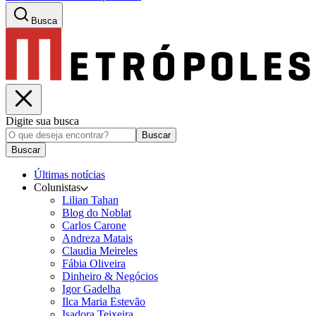
Busca
Digite sua busca
Buscar
Buscar
Últimas notícias
Colunistas
Lilian Tahan
Blog do Noblat
Carlos Carone
Andreza Matais
Claudia Meireles
Fábia Oliveira
Dinheiro & Negócios
Igor Gadelha
Ilca Maria Estevão
Isadora Teixeira