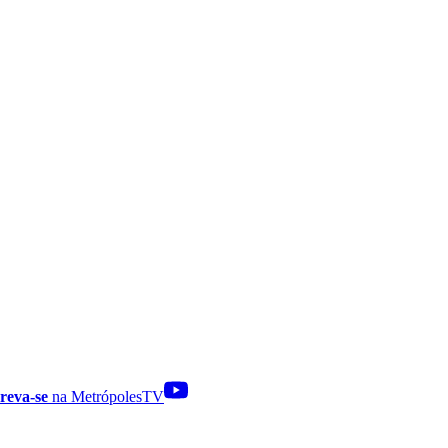
reva-se
na MetrópolesTV