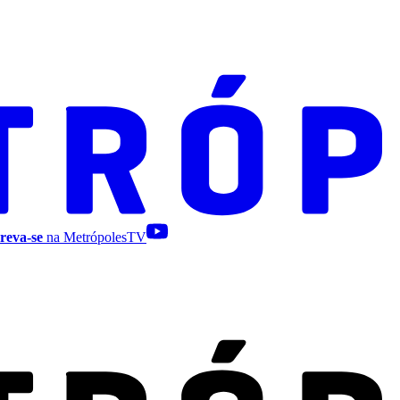
reva-se
na MetrópolesTV