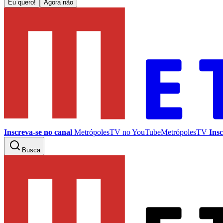
Eu quero!
Agora não
Inscreva-se no canal
MetrópolesTV no
YouTube
MetrópolesTV
Insc
Busca