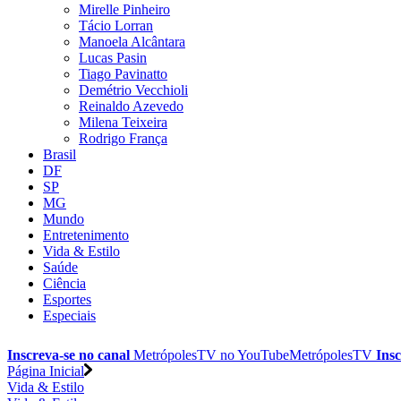
Mirelle Pinheiro
Tácio Lorran
Manoela Alcântara
Lucas Pasin
Tiago Pavinatto
Demétrio Vecchioli
Reinaldo Azevedo
Milena Teixeira
Rodrigo França
Brasil
DF
SP
MG
Mundo
Entretenimento
Vida & Estilo
Saúde
Ciência
Esportes
Especiais
Inscreva-se no canal
MetrópolesTV no
YouTube
MetrópolesTV
Insc
Página Inicial
Vida & Estilo