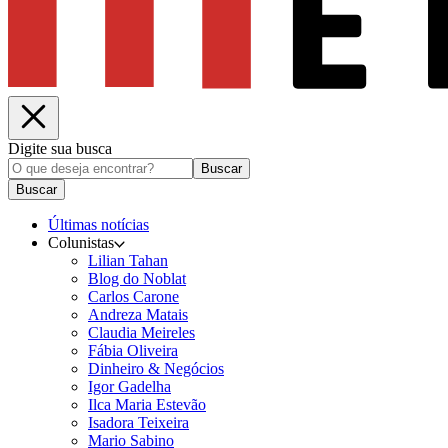
Digite sua busca
Buscar
Buscar
Últimas notícias
Colunistas
Lilian Tahan
Blog do Noblat
Carlos Carone
Andreza Matais
Claudia Meireles
Fábia Oliveira
Dinheiro & Negócios
Igor Gadelha
Ilca Maria Estevão
Isadora Teixeira
Mario Sabino