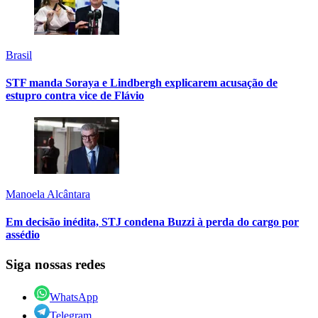
Brasil
STF manda Soraya e Lindbergh explicarem acusação de
estupro contra vice de Flávio
Manoela Alcântara
Em decisão inédita, STJ condena Buzzi à perda do cargo por
assédio
Siga nossas redes
WhatsApp
Telegram