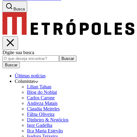
Busca
Digite sua busca
Buscar
Buscar
Últimas notícias
Colunistas
Lilian Tahan
Blog do Noblat
Carlos Carone
Andreza Matais
Claudia Meireles
Fábia Oliveira
Dinheiro & Negócios
Igor Gadelha
Ilca Maria Estevão
Isadora Teixeira