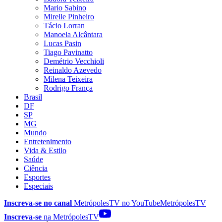
Mario Sabino
Mirelle Pinheiro
Tácio Lorran
Manoela Alcântara
Lucas Pasin
Tiago Pavinatto
Demétrio Vecchioli
Reinaldo Azevedo
Milena Teixeira
Rodrigo França
Brasil
DF
SP
MG
Mundo
Entretenimento
Vida & Estilo
Saúde
Ciência
Esportes
Especiais
Inscreva-se no canal
MetrópolesTV no
YouTube
MetrópolesTV
Inscreva-se
na MetrópolesTV