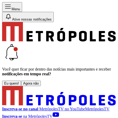
Menu
Ative nossas notificações
Você quer ficar por dentro das notícias mais importantes e receber
notificações em tempo real?
Eu quero!
Agora não
Inscreva-se no canal
MetrópolesTV no
YouTube
MetrópolesTV
Inscreva-se
na MetrópolesTV