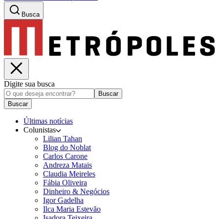
Busca
Digite sua busca
Buscar
Buscar
Últimas notícias
Colunistas
Lilian Tahan
Blog do Noblat
Carlos Carone
Andreza Matais
Claudia Meireles
Fábia Oliveira
Dinheiro & Negócios
Igor Gadelha
Ilca Maria Estevão
Isadora Teixeira