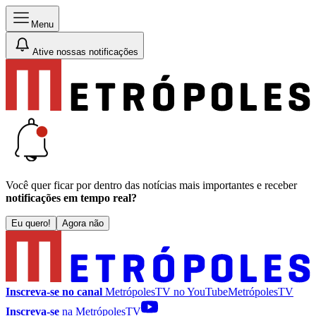
Menu
Ative nossas notificações
Você quer ficar por dentro das notícias mais importantes e receber
notificações em tempo real?
Eu quero!
Agora não
Inscreva-se no canal
MetrópolesTV no
YouTube
MetrópolesTV
Inscreva-se
na MetrópolesTV