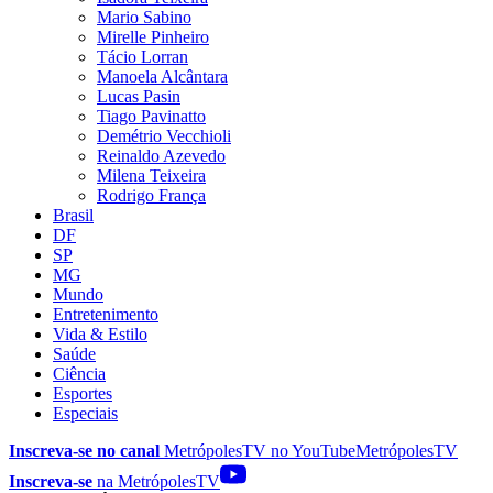
Mario Sabino
Mirelle Pinheiro
Tácio Lorran
Manoela Alcântara
Lucas Pasin
Tiago Pavinatto
Demétrio Vecchioli
Reinaldo Azevedo
Milena Teixeira
Rodrigo França
Brasil
DF
SP
MG
Mundo
Entretenimento
Vida & Estilo
Saúde
Ciência
Esportes
Especiais
Inscreva-se no canal
MetrópolesTV no
YouTube
MetrópolesTV
Inscreva-se
na MetrópolesTV