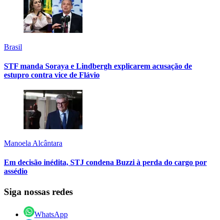
Brasil
STF manda Soraya e Lindbergh explicarem acusação de
estupro contra vice de Flávio
Manoela Alcântara
Em decisão inédita, STJ condena Buzzi à perda do cargo por
assédio
Siga nossas redes
WhatsApp