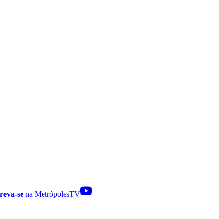
reva-se
na MetrópolesTV