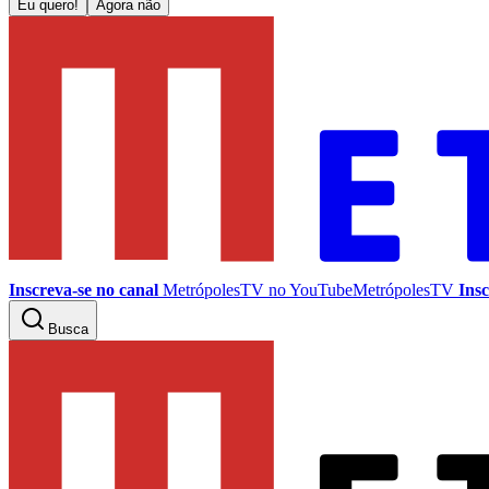
Eu quero!
Agora não
Inscreva-se no canal
MetrópolesTV no
YouTube
MetrópolesTV
Insc
Busca