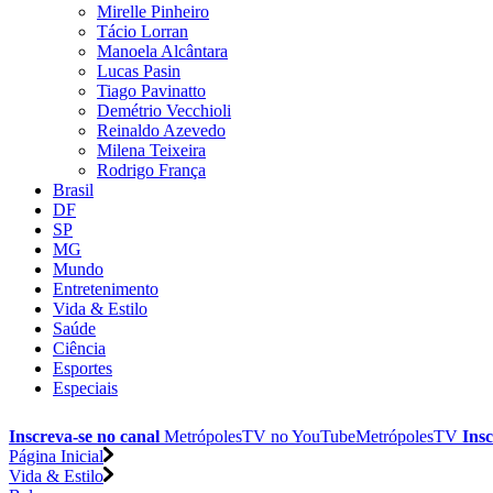
Mirelle Pinheiro
Tácio Lorran
Manoela Alcântara
Lucas Pasin
Tiago Pavinatto
Demétrio Vecchioli
Reinaldo Azevedo
Milena Teixeira
Rodrigo França
Brasil
DF
SP
MG
Mundo
Entretenimento
Vida & Estilo
Saúde
Ciência
Esportes
Especiais
Inscreva-se no canal
MetrópolesTV no
YouTube
MetrópolesTV
Insc
Página Inicial
Vida & Estilo