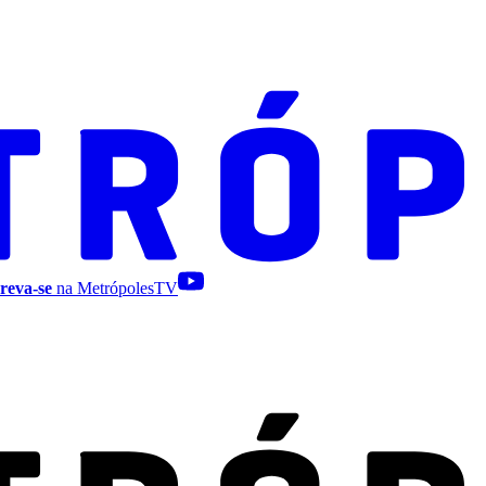
reva-se
na MetrópolesTV