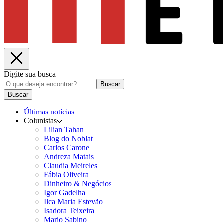
Digite sua busca
Buscar
Buscar
Últimas notícias
Colunistas
Lilian Tahan
Blog do Noblat
Carlos Carone
Andreza Matais
Claudia Meireles
Fábia Oliveira
Dinheiro & Negócios
Igor Gadelha
Ilca Maria Estevão
Isadora Teixeira
Mario Sabino