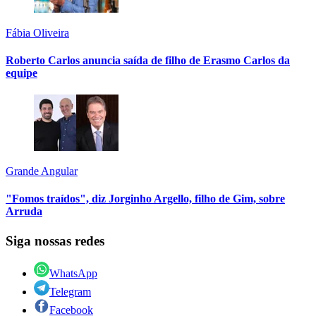
Fábia Oliveira
Roberto Carlos anuncia saída de filho de Erasmo Carlos da
equipe
Grande Angular
"Fomos traídos", diz Jorginho Argello, filho de Gim, sobre
Arruda
Siga nossas redes
WhatsApp
Telegram
Facebook