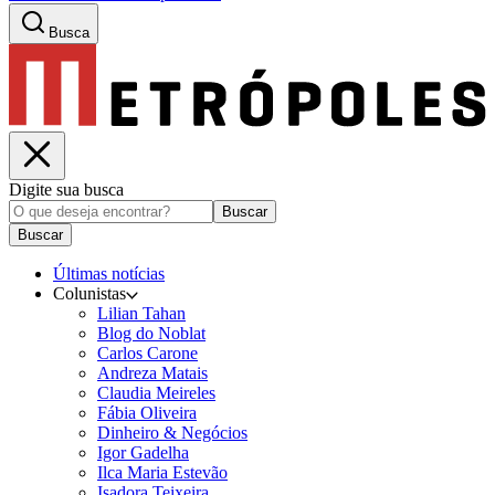
Busca
Digite sua busca
Buscar
Buscar
Últimas notícias
Colunistas
Lilian Tahan
Blog do Noblat
Carlos Carone
Andreza Matais
Claudia Meireles
Fábia Oliveira
Dinheiro & Negócios
Igor Gadelha
Ilca Maria Estevão
Isadora Teixeira