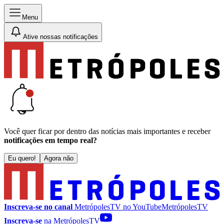
Menu
Ative nossas notificações
Você quer ficar por dentro das notícias mais importantes e receber
notificações em tempo real?
Eu quero!
Agora não
Inscreva-se no canal
MetrópolesTV no
YouTube
MetrópolesTV
Inscreva-se
na MetrópolesTV