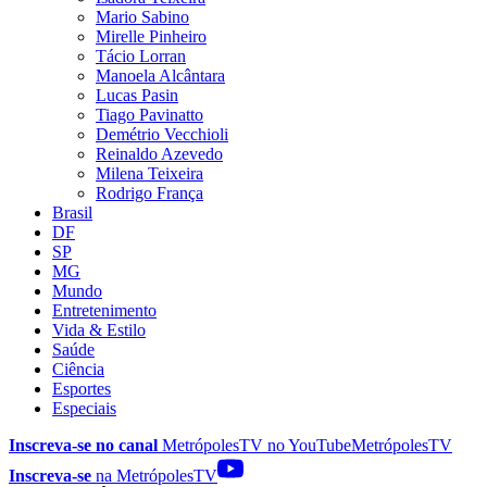
Mario Sabino
Mirelle Pinheiro
Tácio Lorran
Manoela Alcântara
Lucas Pasin
Tiago Pavinatto
Demétrio Vecchioli
Reinaldo Azevedo
Milena Teixeira
Rodrigo França
Brasil
DF
SP
MG
Mundo
Entretenimento
Vida & Estilo
Saúde
Ciência
Esportes
Especiais
Inscreva-se no canal
MetrópolesTV no
YouTube
MetrópolesTV
Inscreva-se
na MetrópolesTV