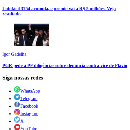
Lotofácil 3754 acumula, e prêmio vai a R$ 5 milhões. Veja
resultado
Igor Gadelha
PGR pede à PF diligências sobre denúncia contra vice de Flávio
Siga nossas redes
WhatsApp
Telegram
Facebook
Instagram
X
YouTube