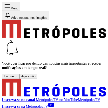
Menu
Ative nossas notificações
Você quer ficar por dentro das notícias mais importantes e receber
notificações em tempo real?
Eu quero!
Agora não
Inscreva-se no canal
MetrópolesTV no
YouTube
MetrópolesTV
Inscreva-se
na MetrópolesTV