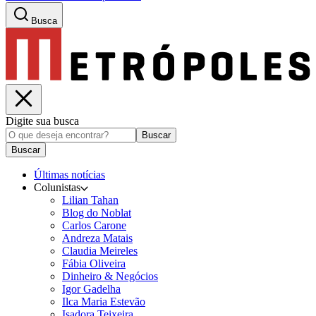
Busca
Digite sua busca
Buscar
Buscar
Últimas notícias
Colunistas
Lilian Tahan
Blog do Noblat
Carlos Carone
Andreza Matais
Claudia Meireles
Fábia Oliveira
Dinheiro & Negócios
Igor Gadelha
Ilca Maria Estevão
Isadora Teixeira