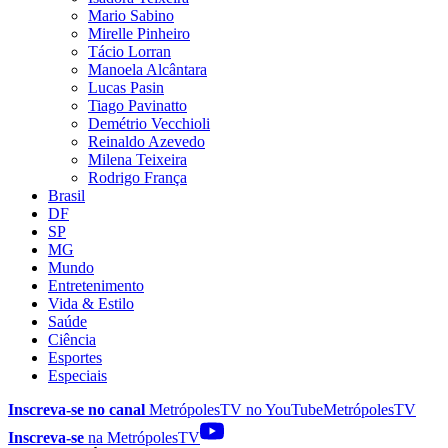
Mario Sabino
Mirelle Pinheiro
Tácio Lorran
Manoela Alcântara
Lucas Pasin
Tiago Pavinatto
Demétrio Vecchioli
Reinaldo Azevedo
Milena Teixeira
Rodrigo França
Brasil
DF
SP
MG
Mundo
Entretenimento
Vida & Estilo
Saúde
Ciência
Esportes
Especiais
Inscreva-se no canal
MetrópolesTV no
YouTube
MetrópolesTV
Inscreva-se
na MetrópolesTV