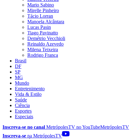
Mario Sabino
Mirelle Pinheiro
Tácio Lorran
Manoela Alcântara
Lucas Pasin
Tiago Pavinatto
Demétrio Vecchioli
Reinaldo Azevedo
Milena Teixeira
Rodrigo França
Brasil
DF
SP
MG
Mundo
Entretenimento
Vida & Estilo
Saúde
Ciência
Esportes
Especiais
Inscreva-se no canal
MetrópolesTV no
YouTube
MetrópolesTV
Inscreva-se
na MetrópolesTV