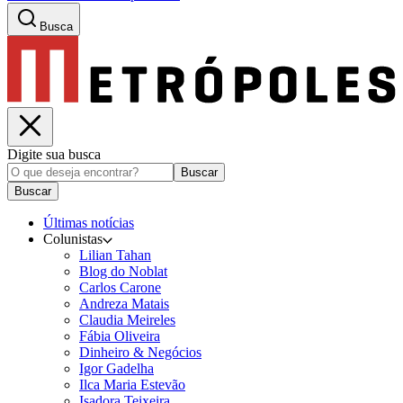
Busca
Digite sua busca
Buscar
Buscar
Últimas notícias
Colunistas
Lilian Tahan
Blog do Noblat
Carlos Carone
Andreza Matais
Claudia Meireles
Fábia Oliveira
Dinheiro & Negócios
Igor Gadelha
Ilca Maria Estevão
Isadora Teixeira