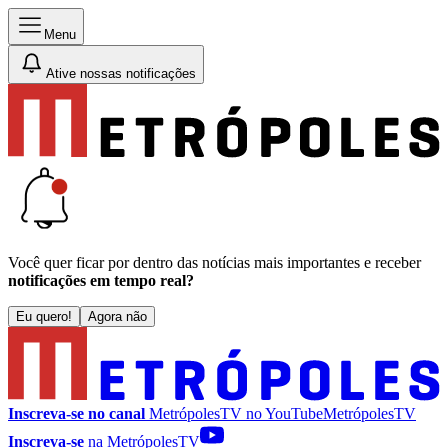
Menu
Ative nossas notificações
Você quer ficar por dentro das notícias mais importantes e receber
notificações em tempo real?
Eu quero!
Agora não
Inscreva-se no canal
MetrópolesTV no
YouTube
MetrópolesTV
Inscreva-se
na MetrópolesTV