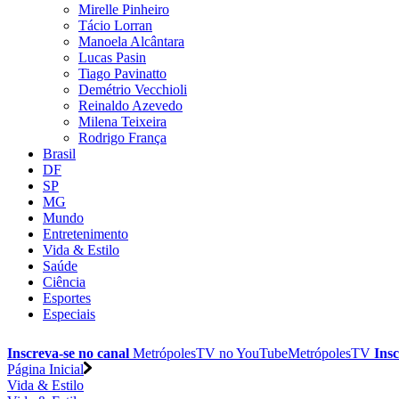
Mirelle Pinheiro
Tácio Lorran
Manoela Alcântara
Lucas Pasin
Tiago Pavinatto
Demétrio Vecchioli
Reinaldo Azevedo
Milena Teixeira
Rodrigo França
Brasil
DF
SP
MG
Mundo
Entretenimento
Vida & Estilo
Saúde
Ciência
Esportes
Especiais
Inscreva-se no canal
MetrópolesTV no
YouTube
MetrópolesTV
Insc
Página Inicial
Vida & Estilo