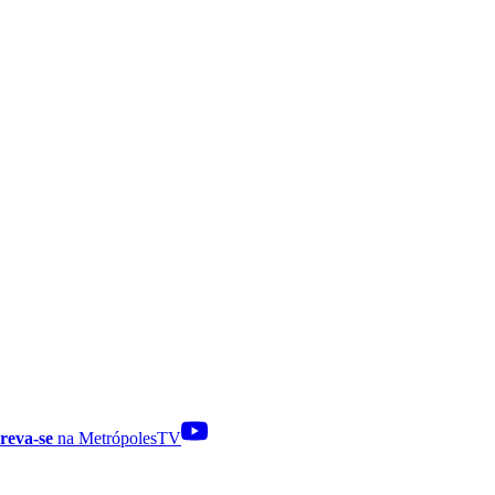
reva-se
na MetrópolesTV