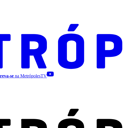
reva-se
na MetrópolesTV