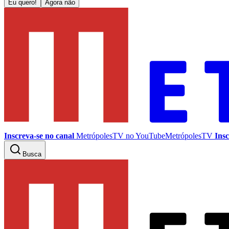
Eu quero!
Agora não
Inscreva-se no canal
MetrópolesTV no
YouTube
MetrópolesTV
Insc
Busca