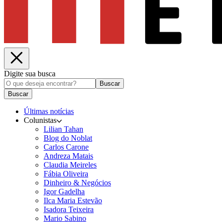
Digite sua busca
Buscar
Buscar
Últimas notícias
Colunistas
Lilian Tahan
Blog do Noblat
Carlos Carone
Andreza Matais
Claudia Meireles
Fábia Oliveira
Dinheiro & Negócios
Igor Gadelha
Ilca Maria Estevão
Isadora Teixeira
Mario Sabino