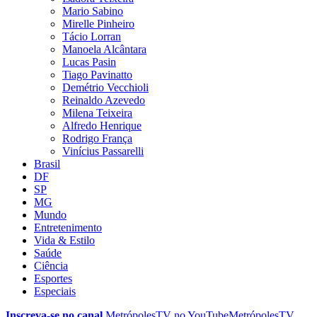
Mario Sabino
Mirelle Pinheiro
Tácio Lorran
Manoela Alcântara
Lucas Pasin
Tiago Pavinatto
Demétrio Vecchioli
Reinaldo Azevedo
Milena Teixeira
Alfredo Henrique
Rodrigo França
Vinícius Passarelli
Brasil
DF
SP
MG
Mundo
Entretenimento
Vida & Estilo
Saúde
Ciência
Esportes
Especiais
Inscreva-se no canal
MetrópolesTV no
YouTube
MetrópolesTV