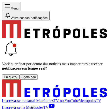
Menu
Ative nossas notificações
Você quer ficar por dentro das notícias mais importantes e receber
notificações em tempo real?
Eu quero!
Agora não
Inscreva-se no canal
MetrópolesTV no
YouTube
MetrópolesTV
Inscreva-se
na MetrópolesTV