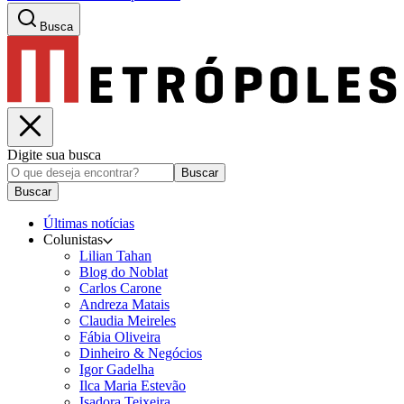
Busca
Digite sua busca
Buscar
Buscar
Últimas notícias
Colunistas
Lilian Tahan
Blog do Noblat
Carlos Carone
Andreza Matais
Claudia Meireles
Fábia Oliveira
Dinheiro & Negócios
Igor Gadelha
Ilca Maria Estevão
Isadora Teixeira