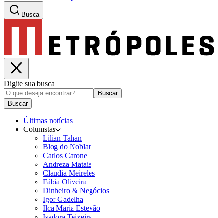
Busca
Digite sua busca
Buscar
Buscar
Últimas notícias
Colunistas
Lilian Tahan
Blog do Noblat
Carlos Carone
Andreza Matais
Claudia Meireles
Fábia Oliveira
Dinheiro & Negócios
Igor Gadelha
Ilca Maria Estevão
Isadora Teixeira