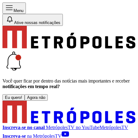
Menu
Ative nossas notificações
Você quer ficar por dentro das notícias mais importantes e receber
notificações em tempo real?
Eu quero!
Agora não
Inscreva-se no canal
MetrópolesTV no
YouTube
MetrópolesTV
Inscreva-se
na MetrópolesTV