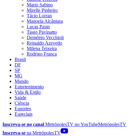
Mario Sabino
Mirelle Pinheiro
Tácio Lorran
Manoela Alcântara
Lucas Pasin
Tiago Pavinatto
Demétrio Vecchioli
Reinaldo Azevedo
Milena Teixeira
Rodrigo França
Brasil
DF
SP
MG
Mundo
Entretenimento
Vida & Estilo
Saúde
Ciência
Esportes
Especiais
Inscreva-se no canal
MetrópolesTV no
YouTube
MetrópolesTV
Inscreva-se
na MetrópolesTV