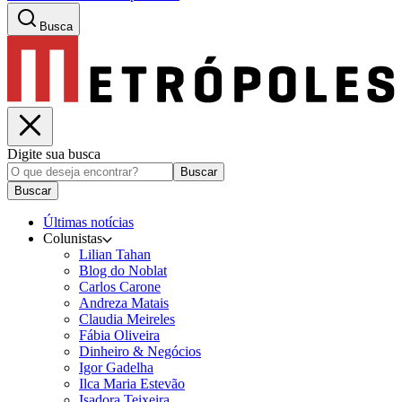
Busca
Digite sua busca
Buscar
Buscar
Últimas notícias
Colunistas
Lilian Tahan
Blog do Noblat
Carlos Carone
Andreza Matais
Claudia Meireles
Fábia Oliveira
Dinheiro & Negócios
Igor Gadelha
Ilca Maria Estevão
Isadora Teixeira