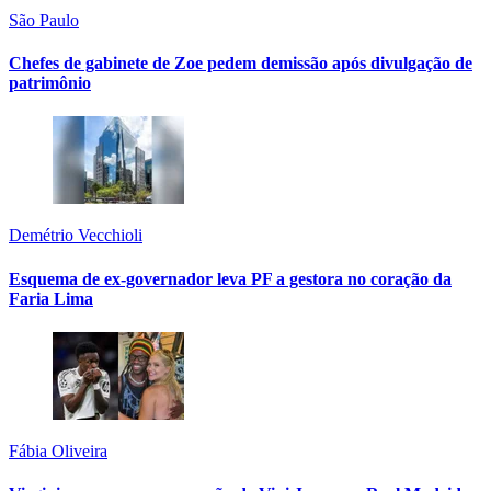
São Paulo
Chefes de gabinete de Zoe pedem demissão após divulgação de
patrimônio
Demétrio Vecchioli
Esquema de ex-governador leva PF a gestora no coração da
Faria Lima
Fábia Oliveira