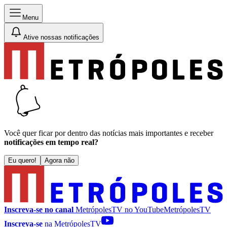
Menu
Ative nossas notificações
Você quer ficar por dentro das notícias mais importantes e receber
notificações em tempo real?
Eu quero!
Agora não
Inscreva-se no canal
MetrópolesTV no
YouTube
MetrópolesTV
Inscreva-se
na MetrópolesTV