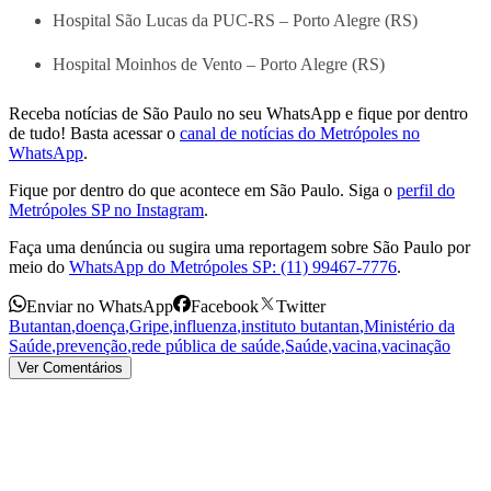
Hospital São Lucas da PUC-RS – Porto Alegre (RS)
Hospital Moinhos de Vento – Porto Alegre (RS)
Receba notícias de São Paulo no seu WhatsApp e fique por dentro
de tudo! Basta acessar o
canal de notícias do Metrópoles no
WhatsApp
.
Fique por dentro do que acontece em São Paulo. Siga o
perfil do
Metrópoles SP no Instagram
.
Faça uma denúncia ou sugira uma reportagem sobre São Paulo por
meio do
WhatsApp do Metrópoles SP: (11) 99467-7776
.
Enviar no WhatsApp
Facebook
Twitter
Butantan
,
doença
,
Gripe
,
influenza
,
instituto butantan
,
Ministério da
Saúde
,
prevenção
,
rede pública de saúde
,
Saúde
,
vacina
,
vacinação
Ver Comentários