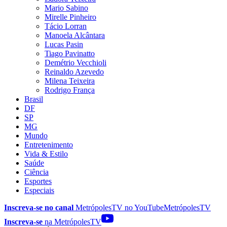
Mario Sabino
Mirelle Pinheiro
Tácio Lorran
Manoela Alcântara
Lucas Pasin
Tiago Pavinatto
Demétrio Vecchioli
Reinaldo Azevedo
Milena Teixeira
Rodrigo França
Brasil
DF
SP
MG
Mundo
Entretenimento
Vida & Estilo
Saúde
Ciência
Esportes
Especiais
Inscreva-se no canal
MetrópolesTV no
YouTube
MetrópolesTV
Inscreva-se
na MetrópolesTV