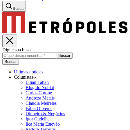
Busca
Digite sua busca
Buscar
Buscar
Últimas notícias
Colunistas
Lilian Tahan
Blog do Noblat
Carlos Carone
Andreza Matais
Claudia Meireles
Fábia Oliveira
Dinheiro & Negócios
Igor Gadelha
Ilca Maria Estevão
Isadora Teixeira