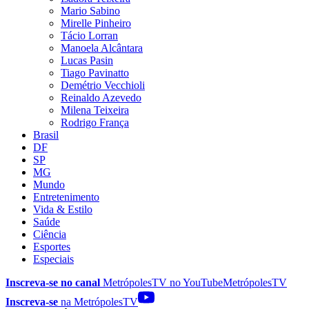
Mario Sabino
Mirelle Pinheiro
Tácio Lorran
Manoela Alcântara
Lucas Pasin
Tiago Pavinatto
Demétrio Vecchioli
Reinaldo Azevedo
Milena Teixeira
Rodrigo França
Brasil
DF
SP
MG
Mundo
Entretenimento
Vida & Estilo
Saúde
Ciência
Esportes
Especiais
Inscreva-se no canal
MetrópolesTV no
YouTube
MetrópolesTV
Inscreva-se
na MetrópolesTV