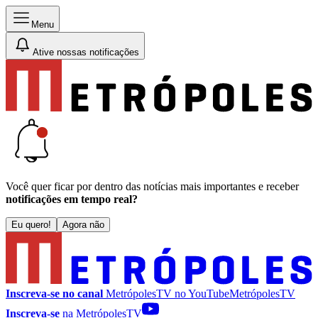
Menu
Ative nossas notificações
Você quer ficar por dentro das notícias mais importantes e receber
notificações em tempo real?
Eu quero!
Agora não
Inscreva-se no canal
MetrópolesTV no
YouTube
MetrópolesTV
Inscreva-se
na MetrópolesTV