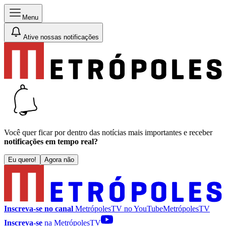
Menu
Ative nossas notificações
Você quer ficar por dentro das notícias mais importantes e receber
notificações em tempo real?
Eu quero!
Agora não
Inscreva-se no canal
MetrópolesTV no
YouTube
MetrópolesTV
Inscreva-se
na MetrópolesTV