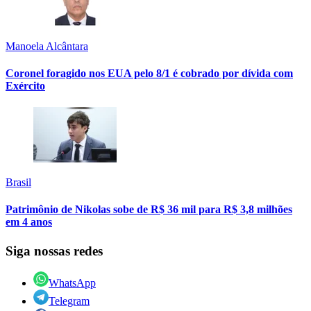
Manoela Alcântara
Coronel foragido nos EUA pelo 8/1 é cobrado por dívida com
Exército
Brasil
Patrimônio de Nikolas sobe de R$ 36 mil para R$ 3,8 milhões
em 4 anos
Siga nossas redes
WhatsApp
Telegram