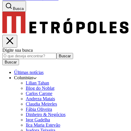
Busca
Digite sua busca
Buscar
Buscar
Últimas notícias
Colunistas
Lilian Tahan
Blog do Noblat
Carlos Carone
Andreza Matais
Claudia Meireles
Fábia Oliveira
Dinheiro & Negócios
Igor Gadelha
Ilca Maria Estevão
Isadora Teixeira