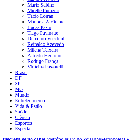
Mario Sabino
Mirelle Pinheiro
Tácio Lorran
Manoela Alcântara
Lucas Pasin
Tiago Pavinatto
Demétrio Vecchioli
Reinaldo Azevedo
Milena Teixeira
Alfredo Henrique
Rodrigo França
Vinícius Passarelli
Brasil
DF
SP
MG
Mundo
Entretenimento
Vida & Estilo
Saúde
Ciência
Esportes
Especiais
Inscreva-se no canal
MetrópolesTV no
YouTube
MetrópolesTV