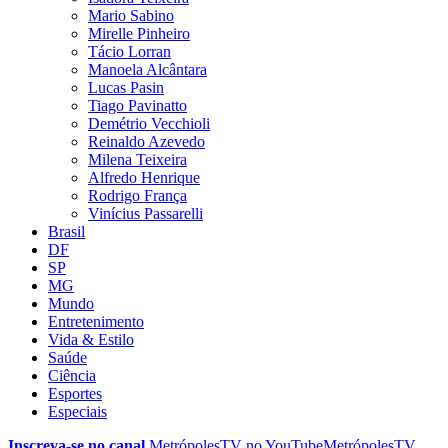
Mario Sabino
Mirelle Pinheiro
Tácio Lorran
Manoela Alcântara
Lucas Pasin
Tiago Pavinatto
Demétrio Vecchioli
Reinaldo Azevedo
Milena Teixeira
Alfredo Henrique
Rodrigo França
Vinícius Passarelli
Brasil
DF
SP
MG
Mundo
Entretenimento
Vida & Estilo
Saúde
Ciência
Esportes
Especiais
Inscreva-se no canal
MetrópolesTV no
YouTube
MetrópolesTV