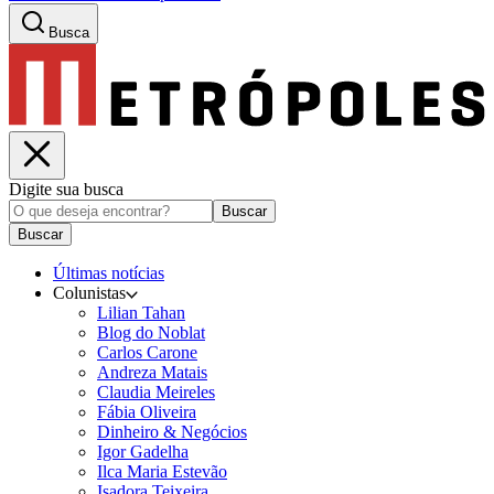
Busca
Digite sua busca
Buscar
Buscar
Últimas notícias
Colunistas
Lilian Tahan
Blog do Noblat
Carlos Carone
Andreza Matais
Claudia Meireles
Fábia Oliveira
Dinheiro & Negócios
Igor Gadelha
Ilca Maria Estevão
Isadora Teixeira