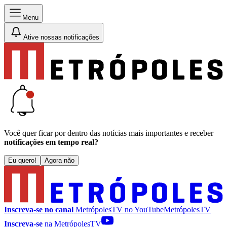
Menu
Ative nossas notificações
Você quer ficar por dentro das notícias mais importantes e receber
notificações em tempo real?
Eu quero!
Agora não
Inscreva-se no canal
MetrópolesTV no
YouTube
MetrópolesTV
Inscreva-se
na MetrópolesTV