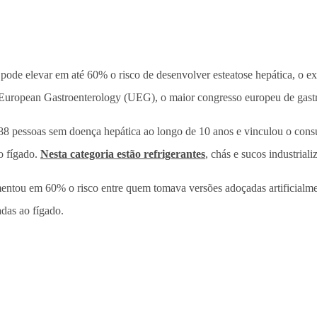
 pode elevar em até 60% o risco de desenvolver esteatose hepática, o 
ed European Gastroenterology (UEG), o maior congresso europeu de gastr
88 pessoas sem doença hepática ao longo de 10 anos e vinculou o con
o fígado.
Nesta categoria estão refrigerantes
, chás e sucos industriali
ntou em 60% o risco entre quem tomava versões adoçadas artificialmen
das ao fígado.