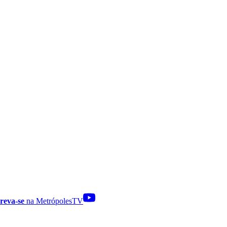
reva-se
na MetrópolesTV