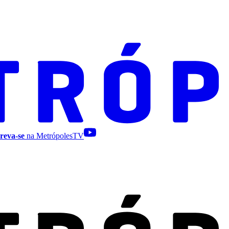
reva-se
na MetrópolesTV