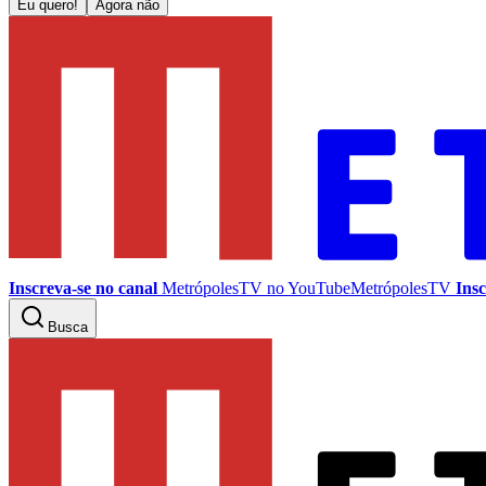
Eu quero!
Agora não
Inscreva-se no canal
MetrópolesTV no
YouTube
MetrópolesTV
Insc
Busca