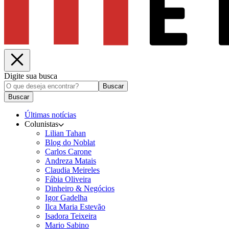
Digite sua busca
Buscar
Buscar
Últimas notícias
Colunistas
Lilian Tahan
Blog do Noblat
Carlos Carone
Andreza Matais
Claudia Meireles
Fábia Oliveira
Dinheiro & Negócios
Igor Gadelha
Ilca Maria Estevão
Isadora Teixeira
Mario Sabino