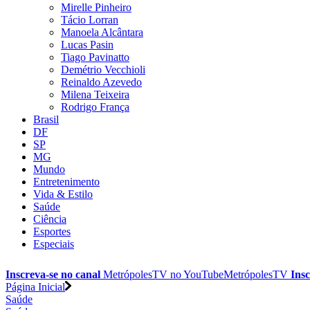
Mirelle Pinheiro
Tácio Lorran
Manoela Alcântara
Lucas Pasin
Tiago Pavinatto
Demétrio Vecchioli
Reinaldo Azevedo
Milena Teixeira
Rodrigo França
Brasil
DF
SP
MG
Mundo
Entretenimento
Vida & Estilo
Saúde
Ciência
Esportes
Especiais
Inscreva-se no canal
MetrópolesTV no
YouTube
MetrópolesTV
Insc
Página Inicial
Saúde