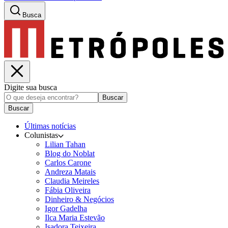
Busca
Digite sua busca
Buscar
Buscar
Últimas notícias
Colunistas
Lilian Tahan
Blog do Noblat
Carlos Carone
Andreza Matais
Claudia Meireles
Fábia Oliveira
Dinheiro & Negócios
Igor Gadelha
Ilca Maria Estevão
Isadora Teixeira