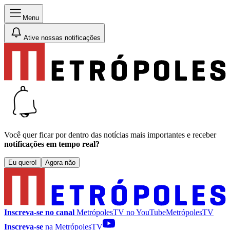
Menu
Ative nossas notificações
Você quer ficar por dentro das notícias mais importantes e receber
notificações em tempo real?
Eu quero!
Agora não
Inscreva-se no canal
MetrópolesTV no
YouTube
MetrópolesTV
Inscreva-se
na MetrópolesTV