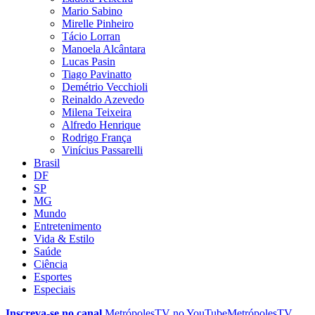
Mario Sabino
Mirelle Pinheiro
Tácio Lorran
Manoela Alcântara
Lucas Pasin
Tiago Pavinatto
Demétrio Vecchioli
Reinaldo Azevedo
Milena Teixeira
Alfredo Henrique
Rodrigo França
Vinícius Passarelli
Brasil
DF
SP
MG
Mundo
Entretenimento
Vida & Estilo
Saúde
Ciência
Esportes
Especiais
Inscreva-se no canal
MetrópolesTV no
YouTube
MetrópolesTV