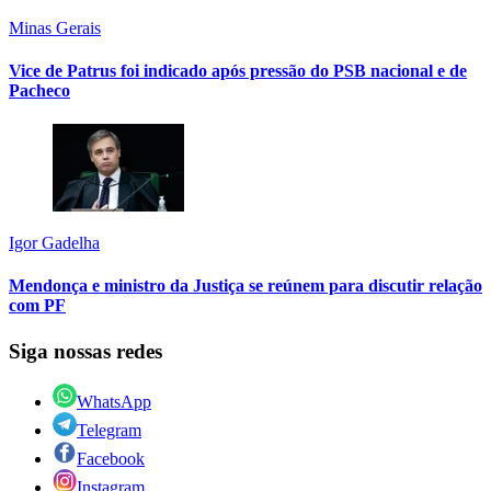
Minas Gerais
Vice de Patrus foi indicado após pressão do PSB nacional e de
Pacheco
Igor Gadelha
Mendonça e ministro da Justiça se reúnem para discutir relação
com PF
Siga nossas redes
WhatsApp
Telegram
Facebook
Instagram