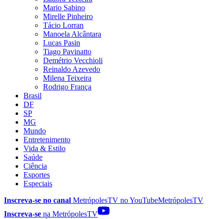
Mario Sabino
Mirelle Pinheiro
Tácio Lorran
Manoela Alcântara
Lucas Pasin
Tiago Pavinatto
Demétrio Vecchioli
Reinaldo Azevedo
Milena Teixeira
Rodrigo França
Brasil
DF
SP
MG
Mundo
Entretenimento
Vida & Estilo
Saúde
Ciência
Esportes
Especiais
Inscreva-se no canal
MetrópolesTV no
YouTube
MetrópolesTV
Inscreva-se
na MetrópolesTV