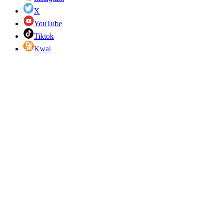
X
YouTube
Tiktok
Kwai