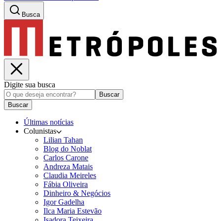
Busca
Digite sua busca
Buscar
Buscar
Últimas notícias
Colunistas
Lilian Tahan
Blog do Noblat
Carlos Carone
Andreza Matais
Claudia Meireles
Fábia Oliveira
Dinheiro & Negócios
Igor Gadelha
Ilca Maria Estevão
Isadora Teixeira