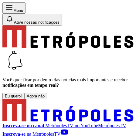
Menu
Ative nossas notificações
Você quer ficar por dentro das notícias mais importantes e receber
notificações em tempo real?
Eu quero!
Agora não
Inscreva-se no canal
MetrópolesTV no
YouTube
MetrópolesTV
Inscreva-se
na MetrópolesTV