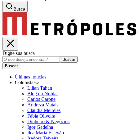
Busca
Digite sua busca
Buscar
Buscar
Últimas notícias
Colunistas
Lilian Tahan
Blog do Noblat
Carlos Carone
Andreza Matais
Claudia Meireles
Fábia Oliveira
Dinheiro & Negócios
Igor Gadelha
Ilca Maria Estevão
Isadora Teixeira