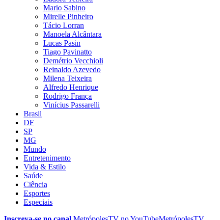
Mario Sabino
Mirelle Pinheiro
Tácio Lorran
Manoela Alcântara
Lucas Pasin
Tiago Pavinatto
Demétrio Vecchioli
Reinaldo Azevedo
Milena Teixeira
Alfredo Henrique
Rodrigo França
Vinícius Passarelli
Brasil
DF
SP
MG
Mundo
Entretenimento
Vida & Estilo
Saúde
Ciência
Esportes
Especiais
Inscreva-se no canal
MetrópolesTV no
YouTube
MetrópolesTV