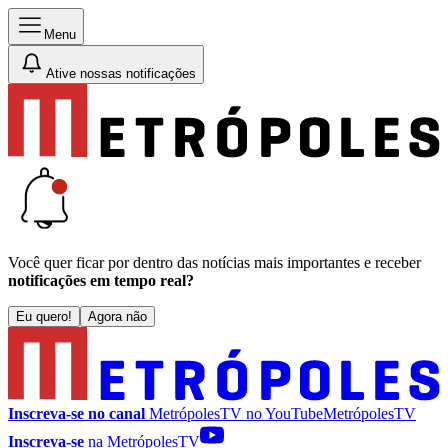
Menu
Ative nossas notificações
Você quer ficar por dentro das notícias mais importantes e receber
notificações em tempo real?
Eu quero!
Agora não
Inscreva-se no canal
MetrópolesTV no
YouTube
MetrópolesTV
Inscreva-se
na MetrópolesTV