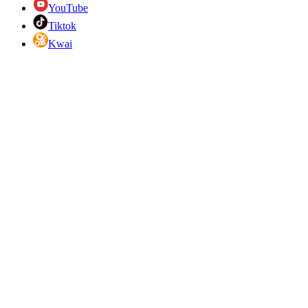
YouTube
Tiktok
Kwai