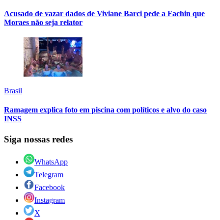
Acusado de vazar dados de Viviane Barci pede a Fachin que
Moraes não seja relator
Brasil
Ramagem explica foto em piscina com políticos e alvo do caso
INSS
Siga nossas redes
WhatsApp
Telegram
Facebook
Instagram
X