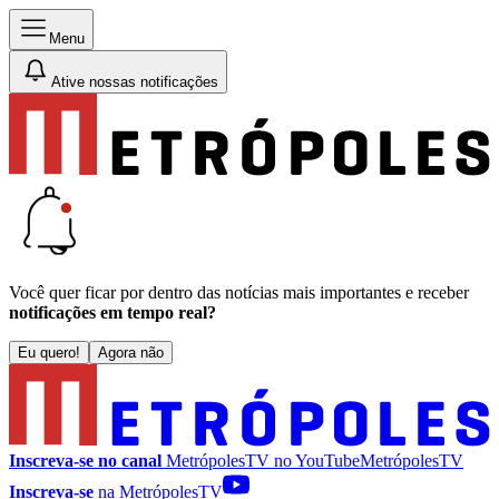
Menu
Ative nossas notificações
Você quer ficar por dentro das notícias mais importantes e receber
notificações em tempo real?
Eu quero!
Agora não
Inscreva-se no canal
MetrópolesTV no
YouTube
MetrópolesTV
Inscreva-se
na MetrópolesTV