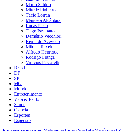
Mario Sabino
Mirelle Pinheiro
Tácio Lorran
Manoela Alcântara
Lucas Pasin
Tiago Pavinatto
Demétrio Vecchioli
Reinaldo Azevedo
Milena Teixeira
Alfredo Henrique
Rodrigo França
Vinícius Passarelli
Brasil
DF
SP
MG
Mundo
Entretenimento
Vida & Estilo
Saúde
Ciência
Esportes
Especiais
Inscreva-se no canal
MetrópolesTV no
YouTube
MetrópolesTV