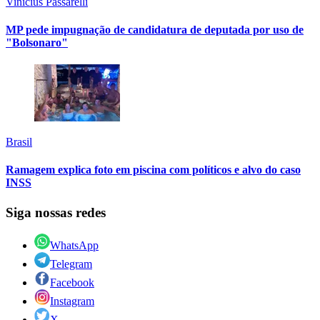
Vinicius Passarelli
MP pede impugnação de candidatura de deputada por uso de
"Bolsonaro"
Brasil
Ramagem explica foto em piscina com políticos e alvo do caso
INSS
Siga nossas redes
WhatsApp
Telegram
Facebook
Instagram
X