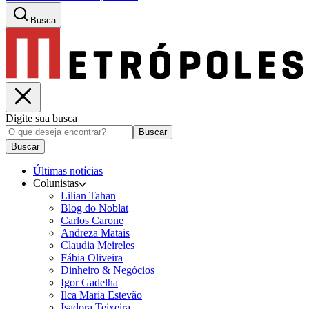
Busca
Digite sua busca
Buscar
Buscar
Últimas notícias
Colunistas
Lilian Tahan
Blog do Noblat
Carlos Carone
Andreza Matais
Claudia Meireles
Fábia Oliveira
Dinheiro & Negócios
Igor Gadelha
Ilca Maria Estevão
Isadora Teixeira