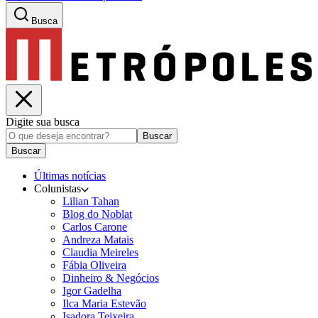
Busca
Digite sua busca
Buscar
Buscar
Últimas notícias
Colunistas
Lilian Tahan
Blog do Noblat
Carlos Carone
Andreza Matais
Claudia Meireles
Fábia Oliveira
Dinheiro & Negócios
Igor Gadelha
Ilca Maria Estevão
Isadora Teixeira