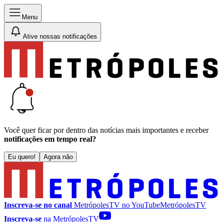
Menu
Ative nossas notificações
Você quer ficar por dentro das notícias mais importantes e receber
notificações em tempo real?
Eu quero!
Agora não
Inscreva-se no canal
MetrópolesTV no
YouTube
MetrópolesTV
Inscreva-se
na MetrópolesTV