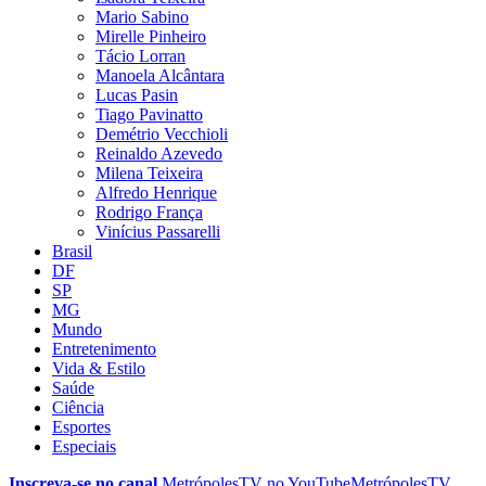
Mario Sabino
Mirelle Pinheiro
Tácio Lorran
Manoela Alcântara
Lucas Pasin
Tiago Pavinatto
Demétrio Vecchioli
Reinaldo Azevedo
Milena Teixeira
Alfredo Henrique
Rodrigo França
Vinícius Passarelli
Brasil
DF
SP
MG
Mundo
Entretenimento
Vida & Estilo
Saúde
Ciência
Esportes
Especiais
Inscreva-se no canal
MetrópolesTV no
YouTube
MetrópolesTV