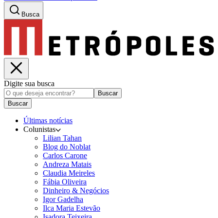
Busca
Digite sua busca
Buscar
Buscar
Últimas notícias
Colunistas
Lilian Tahan
Blog do Noblat
Carlos Carone
Andreza Matais
Claudia Meireles
Fábia Oliveira
Dinheiro & Negócios
Igor Gadelha
Ilca Maria Estevão
Isadora Teixeira