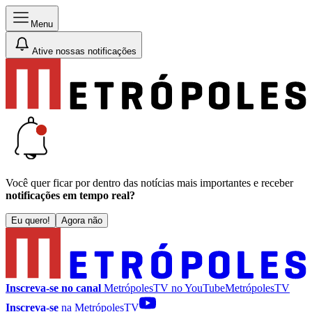
Menu
Ative nossas notificações
Você quer ficar por dentro das notícias mais importantes e receber
notificações em tempo real?
Eu quero!
Agora não
Inscreva-se no canal
MetrópolesTV no
YouTube
MetrópolesTV
Inscreva-se
na MetrópolesTV