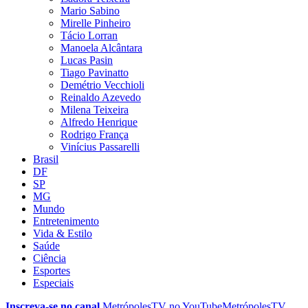
Mario Sabino
Mirelle Pinheiro
Tácio Lorran
Manoela Alcântara
Lucas Pasin
Tiago Pavinatto
Demétrio Vecchioli
Reinaldo Azevedo
Milena Teixeira
Alfredo Henrique
Rodrigo França
Vinícius Passarelli
Brasil
DF
SP
MG
Mundo
Entretenimento
Vida & Estilo
Saúde
Ciência
Esportes
Especiais
Inscreva-se no canal
MetrópolesTV no
YouTube
MetrópolesTV