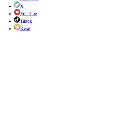
X
YouTube
Tiktok
Kwai