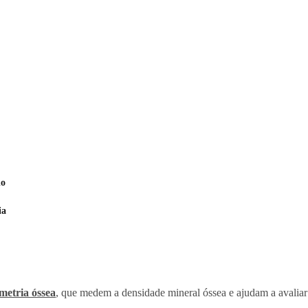
do
ia
metria óssea
, que medem a densidade mineral óssea e ajudam a avaliar 