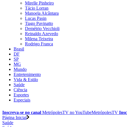
Mirelle Pinheiro
Tácio Lorran
Manoela Alcântara
Lucas Pasin
Tiago Pavinatto
Demétrio Vecchioli
Reinaldo Azevedo
Milena Teixeira
Rodrigo França
Brasil
DF
SP
MG
Mundo
Entretenimento
Vida & Estilo
Saúde
Ciência
Esportes
Especiais
Inscreva-se no canal
MetrópolesTV no
YouTube
MetrópolesTV
Insc
Página Inicial
Saúde