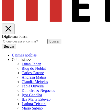
Digite sua busca
Buscar
Buscar
Últimas notícias
Colunistas
Lilian Tahan
Blog do Noblat
Carlos Carone
Andreza Matais
Claudia Meireles
Fábia Oliveira
Dinheiro & Negócios
Igor Gadelha
Ilca Maria Estevão
Isadora Teixeira
Mario Sabino