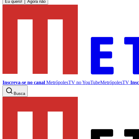
Eu quero!
Agora não
Inscreva-se no canal
MetrópolesTV no
YouTube
MetrópolesTV
Insc
Busca