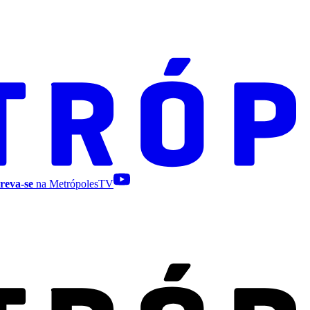
reva-se
na MetrópolesTV