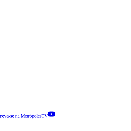
reva-se
na MetrópolesTV