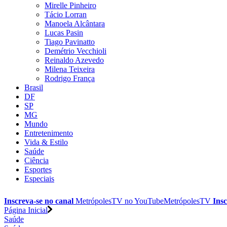
Mirelle Pinheiro
Tácio Lorran
Manoela Alcântara
Lucas Pasin
Tiago Pavinatto
Demétrio Vecchioli
Reinaldo Azevedo
Milena Teixeira
Rodrigo França
Brasil
DF
SP
MG
Mundo
Entretenimento
Vida & Estilo
Saúde
Ciência
Esportes
Especiais
Inscreva-se no canal
MetrópolesTV no
YouTube
MetrópolesTV
Insc
Página Inicial
Saúde