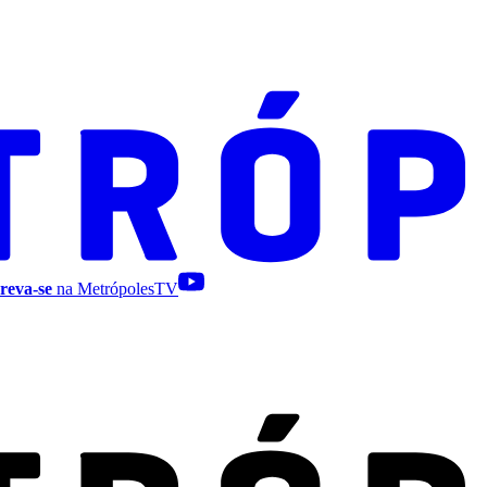
reva-se
na MetrópolesTV