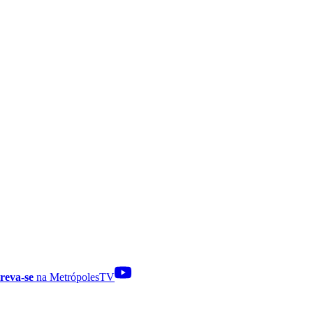
reva-se
na MetrópolesTV