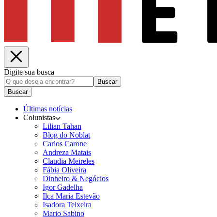
Digite sua busca
Buscar
Buscar
Últimas notícias
Colunistas
Lilian Tahan
Blog do Noblat
Carlos Carone
Andreza Matais
Claudia Meireles
Fábia Oliveira
Dinheiro & Negócios
Igor Gadelha
Ilca Maria Estevão
Isadora Teixeira
Mario Sabino