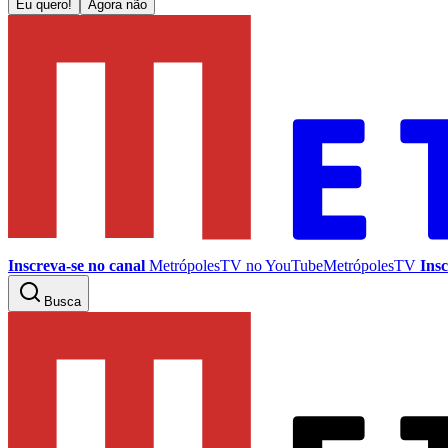
Eu quero!
Agora não
Inscreva-se no canal
MetrópolesTV no
YouTube
MetrópolesTV
Insc
Busca