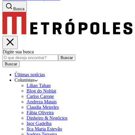
Busca
Digite sua busca
Buscar
Buscar
Últimas notícias
Colunistas
Lilian Tahan
Blog do Noblat
Carlos Carone
Andreza Matais
Claudia Meireles
Fábia Oliveira
Dinheiro & Negócios
Igor Gadelha
Ilca Maria Estevão
Isadora Teixeira