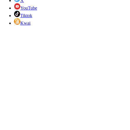
X
YouTube
Tiktok
Kwai