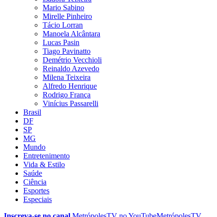
Mario Sabino
Mirelle Pinheiro
Tácio Lorran
Manoela Alcântara
Lucas Pasin
Tiago Pavinatto
Demétrio Vecchioli
Reinaldo Azevedo
Milena Teixeira
Alfredo Henrique
Rodrigo França
Vinícius Passarelli
Brasil
DF
SP
MG
Mundo
Entretenimento
Vida & Estilo
Saúde
Ciência
Esportes
Especiais
Inscreva-se no canal
MetrópolesTV no
YouTube
MetrópolesTV