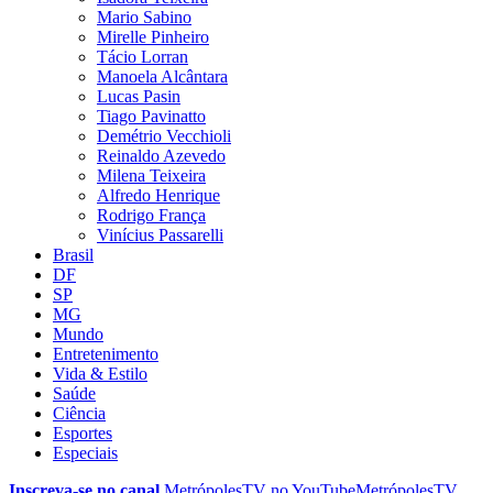
Mario Sabino
Mirelle Pinheiro
Tácio Lorran
Manoela Alcântara
Lucas Pasin
Tiago Pavinatto
Demétrio Vecchioli
Reinaldo Azevedo
Milena Teixeira
Alfredo Henrique
Rodrigo França
Vinícius Passarelli
Brasil
DF
SP
MG
Mundo
Entretenimento
Vida & Estilo
Saúde
Ciência
Esportes
Especiais
Inscreva-se no canal
MetrópolesTV no
YouTube
MetrópolesTV