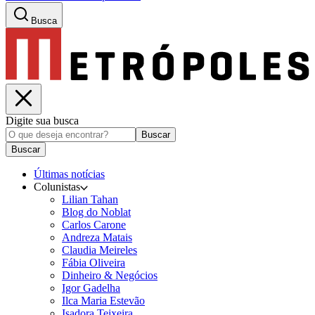
Busca
Digite sua busca
Buscar
Buscar
Últimas notícias
Colunistas
Lilian Tahan
Blog do Noblat
Carlos Carone
Andreza Matais
Claudia Meireles
Fábia Oliveira
Dinheiro & Negócios
Igor Gadelha
Ilca Maria Estevão
Isadora Teixeira