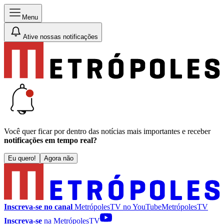
Menu
Ative nossas notificações
Você quer ficar por dentro das notícias mais importantes e receber
notificações em tempo real?
Eu quero!
Agora não
Inscreva-se no canal
MetrópolesTV no
YouTube
MetrópolesTV
Inscreva-se
na MetrópolesTV