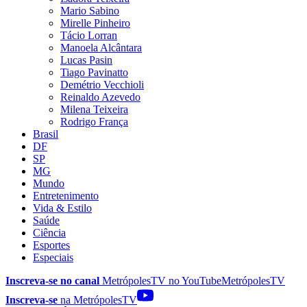
Mario Sabino
Mirelle Pinheiro
Tácio Lorran
Manoela Alcântara
Lucas Pasin
Tiago Pavinatto
Demétrio Vecchioli
Reinaldo Azevedo
Milena Teixeira
Rodrigo França
Brasil
DF
SP
MG
Mundo
Entretenimento
Vida & Estilo
Saúde
Ciência
Esportes
Especiais
Inscreva-se no canal
MetrópolesTV no
YouTube
MetrópolesTV
Inscreva-se
na MetrópolesTV