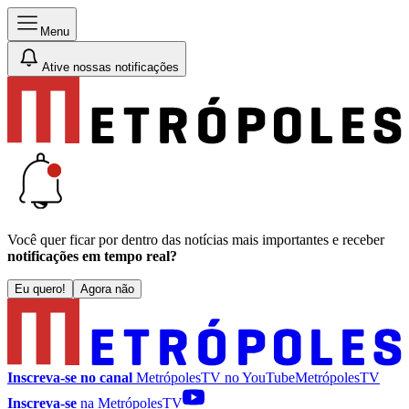
Menu
Ative nossas notificações
Você quer ficar por dentro das notícias mais importantes e receber
notificações em tempo real?
Eu quero!
Agora não
Inscreva-se no canal
MetrópolesTV no
YouTube
MetrópolesTV
Inscreva-se
na MetrópolesTV