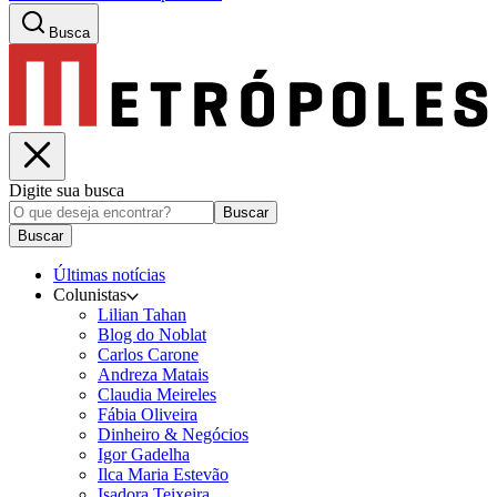
Busca
Digite sua busca
Buscar
Buscar
Últimas notícias
Colunistas
Lilian Tahan
Blog do Noblat
Carlos Carone
Andreza Matais
Claudia Meireles
Fábia Oliveira
Dinheiro & Negócios
Igor Gadelha
Ilca Maria Estevão
Isadora Teixeira