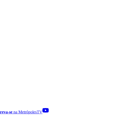
reva-se
na MetrópolesTV