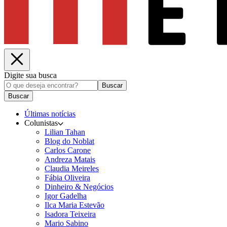
Digite sua busca
Buscar
Buscar
Últimas notícias
Colunistas
Lilian Tahan
Blog do Noblat
Carlos Carone
Andreza Matais
Claudia Meireles
Fábia Oliveira
Dinheiro & Negócios
Igor Gadelha
Ilca Maria Estevão
Isadora Teixeira
Mario Sabino