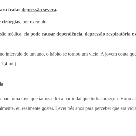
para tratar
depressão severa
.
 cirurgias
, por exemplo.
isão médica, ela
pode causar dependência, depressão respiratória e 
o intervalo de um ano, o hábito se tornou um vício. A jovem conta que
7,4 mil).
ia
ara uma rave que íamos e foi a partir daí que tudo começou. Virou a
ialmente, eu realmente gostei. Levei três anos para perceber que era vic