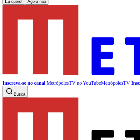
Eu quero!
Agora não
Inscreva-se no canal
MetrópolesTV no
YouTube
MetrópolesTV
Insc
Busca