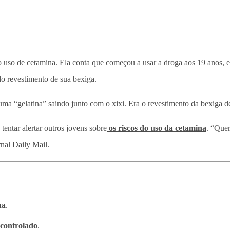
lo uso de cetamina. Ela conta que começou a usar a droga aos 19 anos, 
do revestimento de sua bexiga.
 uma “gelatina” saindo junto com o xixi. Era o revestimento da bexiga d
tentar alertar outros jovens sobre
os riscos do uso da cetamina
. “Quer
rnal Daily Mail.
na
.
 controlado
.