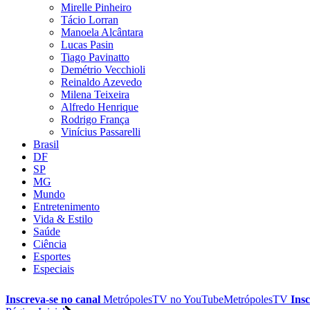
Mirelle Pinheiro
Tácio Lorran
Manoela Alcântara
Lucas Pasin
Tiago Pavinatto
Demétrio Vecchioli
Reinaldo Azevedo
Milena Teixeira
Alfredo Henrique
Rodrigo França
Vinícius Passarelli
Brasil
DF
SP
MG
Mundo
Entretenimento
Vida & Estilo
Saúde
Ciência
Esportes
Especiais
Inscreva-se no canal
MetrópolesTV no
YouTube
MetrópolesTV
Insc