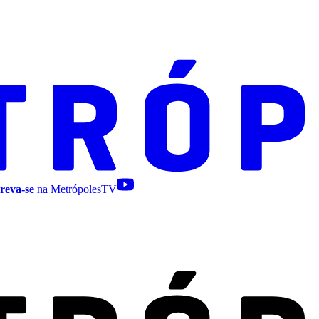
reva-se
na MetrópolesTV