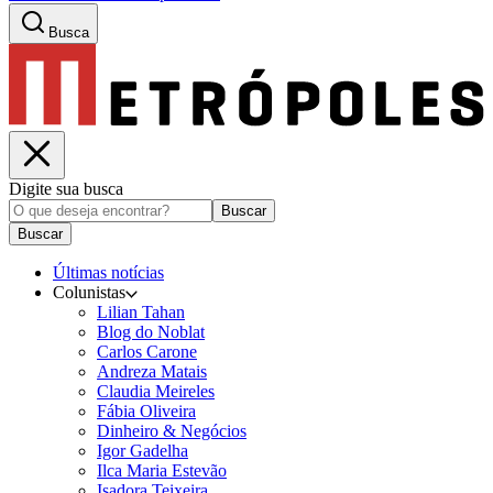
Busca
Digite sua busca
Buscar
Buscar
Últimas notícias
Colunistas
Lilian Tahan
Blog do Noblat
Carlos Carone
Andreza Matais
Claudia Meireles
Fábia Oliveira
Dinheiro & Negócios
Igor Gadelha
Ilca Maria Estevão
Isadora Teixeira