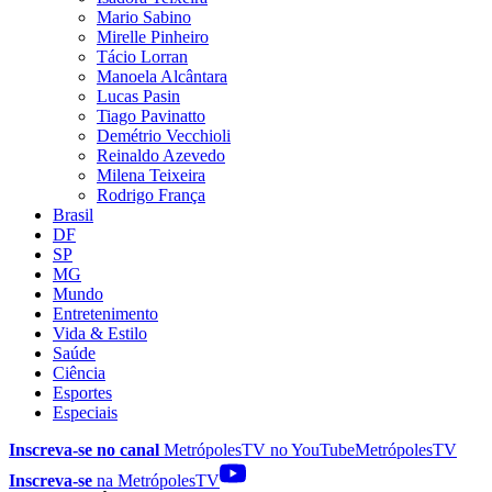
Mario Sabino
Mirelle Pinheiro
Tácio Lorran
Manoela Alcântara
Lucas Pasin
Tiago Pavinatto
Demétrio Vecchioli
Reinaldo Azevedo
Milena Teixeira
Rodrigo França
Brasil
DF
SP
MG
Mundo
Entretenimento
Vida & Estilo
Saúde
Ciência
Esportes
Especiais
Inscreva-se no canal
MetrópolesTV no
YouTube
MetrópolesTV
Inscreva-se
na MetrópolesTV