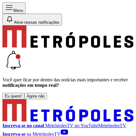
Menu
Ative nossas notificações
Você quer ficar por dentro das notícias mais importantes e receber
notificações em tempo real?
Eu quero!
Agora não
Inscreva-se no canal
MetrópolesTV no
YouTube
MetrópolesTV
Inscreva-se
na MetrópolesTV