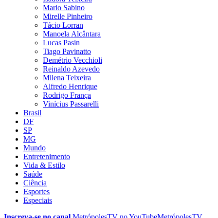
Mario Sabino
Mirelle Pinheiro
Tácio Lorran
Manoela Alcântara
Lucas Pasin
Tiago Pavinatto
Demétrio Vecchioli
Reinaldo Azevedo
Milena Teixeira
Alfredo Henrique
Rodrigo França
Vinícius Passarelli
Brasil
DF
SP
MG
Mundo
Entretenimento
Vida & Estilo
Saúde
Ciência
Esportes
Especiais
Inscreva-se no canal
MetrópolesTV no
YouTube
MetrópolesTV