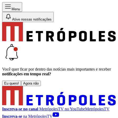
Menu
Ative nossas notificações
Você quer ficar por dentro das notícias mais importantes e receber
notificações em tempo real?
Eu quero!
Agora não
Inscreva-se no canal
MetrópolesTV no
YouTube
MetrópolesTV
Inscreva-se
na MetrópolesTV