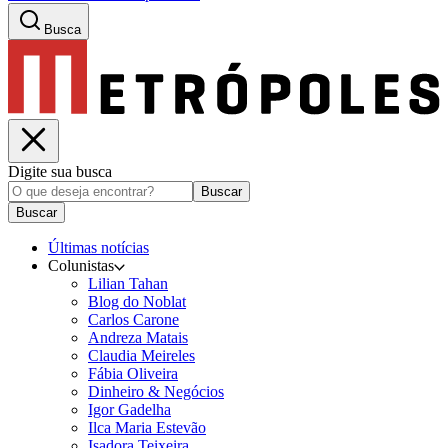
Busca
Digite sua busca
Buscar
Buscar
Últimas notícias
Colunistas
Lilian Tahan
Blog do Noblat
Carlos Carone
Andreza Matais
Claudia Meireles
Fábia Oliveira
Dinheiro & Negócios
Igor Gadelha
Ilca Maria Estevão
Isadora Teixeira