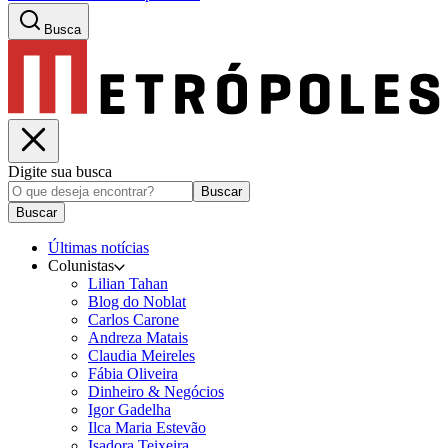
Busca
Digite sua busca
Buscar
Buscar
Últimas notícias
Colunistas
Lilian Tahan
Blog do Noblat
Carlos Carone
Andreza Matais
Claudia Meireles
Fábia Oliveira
Dinheiro & Negócios
Igor Gadelha
Ilca Maria Estevão
Isadora Teixeira