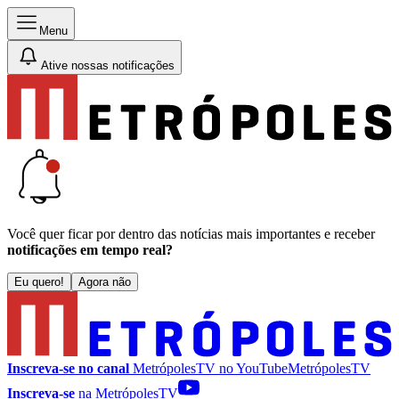
Menu
Ative nossas notificações
Você quer ficar por dentro das notícias mais importantes e receber
notificações em tempo real?
Eu quero!
Agora não
Inscreva-se no canal
MetrópolesTV no
YouTube
MetrópolesTV
Inscreva-se
na MetrópolesTV