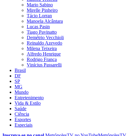
Mario Sabino
Mirelle Pinheiro
Tácio Lorran
Manoela Alcântara
Lucas Pasin
Tiago Pavinatto
Demétrio Vecchioli
Reinaldo Azevedo
Milena Teixeira
Alfredo Henrique
Rodrigo França
Vinícius Passarelli
Brasil
DF
SP
MG
Mundo
Entretenimento
Vida & Estilo
Saúde
Ciência
Esportes
Especiais
Inscreva-se no canal
MetrópolesTV no
YouTube
MetrópolesTV