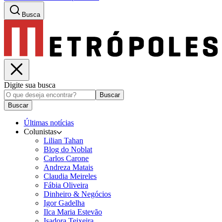
Busca
Digite sua busca
Buscar
Buscar
Últimas notícias
Colunistas
Lilian Tahan
Blog do Noblat
Carlos Carone
Andreza Matais
Claudia Meireles
Fábia Oliveira
Dinheiro & Negócios
Igor Gadelha
Ilca Maria Estevão
Isadora Teixeira