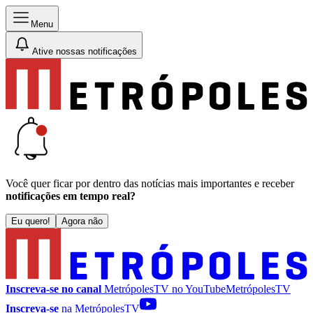
Menu
Ative nossas notificações
Você quer ficar por dentro das notícias mais importantes e receber
notificações em tempo real?
Eu quero!
Agora não
Inscreva-se no canal
MetrópolesTV no
YouTube
MetrópolesTV
Inscreva-se
na MetrópolesTV