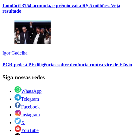
Lotofácil 3754 acumula, e prêmio vai a R$ 5 milhões. Veja
resultado
Igor Gadelha
PGR pede à PF diligências sobre denúncia contra vice de Flávio
Siga nossas redes
WhatsApp
Telegram
Facebook
Instagram
X
YouTube