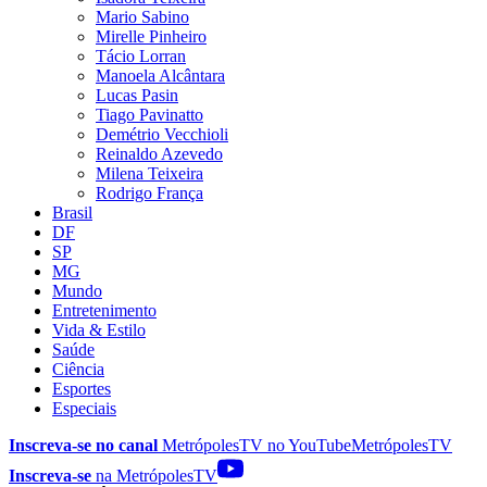
Mario Sabino
Mirelle Pinheiro
Tácio Lorran
Manoela Alcântara
Lucas Pasin
Tiago Pavinatto
Demétrio Vecchioli
Reinaldo Azevedo
Milena Teixeira
Rodrigo França
Brasil
DF
SP
MG
Mundo
Entretenimento
Vida & Estilo
Saúde
Ciência
Esportes
Especiais
Inscreva-se no canal
MetrópolesTV no
YouTube
MetrópolesTV
Inscreva-se
na MetrópolesTV