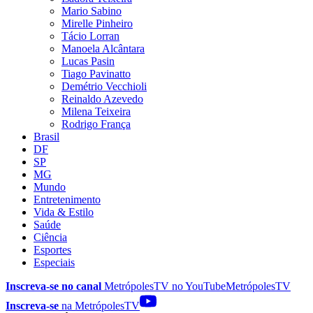
Mario Sabino
Mirelle Pinheiro
Tácio Lorran
Manoela Alcântara
Lucas Pasin
Tiago Pavinatto
Demétrio Vecchioli
Reinaldo Azevedo
Milena Teixeira
Rodrigo França
Brasil
DF
SP
MG
Mundo
Entretenimento
Vida & Estilo
Saúde
Ciência
Esportes
Especiais
Inscreva-se no canal
MetrópolesTV no
YouTube
MetrópolesTV
Inscreva-se
na MetrópolesTV