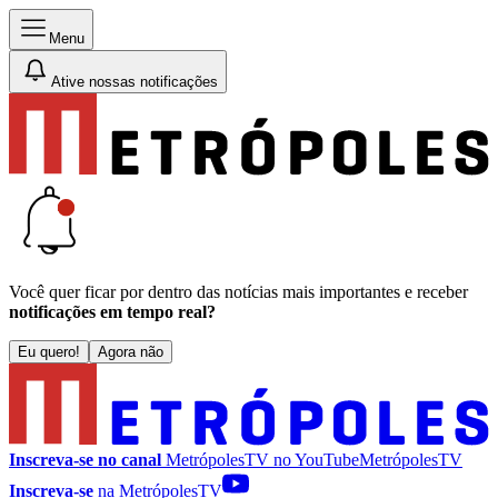
Menu
Ative nossas notificações
Você quer ficar por dentro das notícias mais importantes e receber
notificações em tempo real?
Eu quero!
Agora não
Inscreva-se no canal
MetrópolesTV no
YouTube
MetrópolesTV
Inscreva-se
na MetrópolesTV