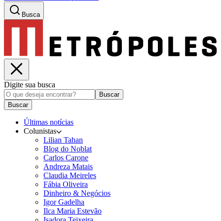
Busca
Digite sua busca
Buscar
Buscar
Últimas notícias
Colunistas
Lilian Tahan
Blog do Noblat
Carlos Carone
Andreza Matais
Claudia Meireles
Fábia Oliveira
Dinheiro & Negócios
Igor Gadelha
Ilca Maria Estevão
Isadora Teixeira