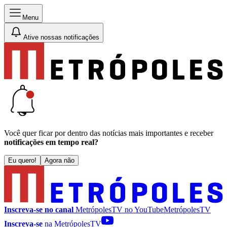
Menu
Ative nossas notificações
Você quer ficar por dentro das notícias mais importantes e receber
notificações em tempo real?
Eu quero!
Agora não
Inscreva-se no canal
MetrópolesTV no
YouTube
MetrópolesTV
Inscreva-se
na MetrópolesTV