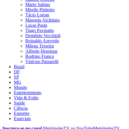
Mario Sabino
Mirelle Pinheiro
Tácio Lorran
Manoela Alcântara
Lucas Pasin
Tiago Pavinatto
Demétrio Vecchioli
Reinaldo Azevedo
Milena Teixeira
Alfredo Henrique
Rodrigo França
Vinícius Passarelli
Brasil
DF
SP
MG
Mundo
Entretenimento
Vida & Estilo
Saúde
Ciência
Esportes
Especiais
Inscreva-se no canal
MetrópolesTV no
YouTube
MetrópolesTV