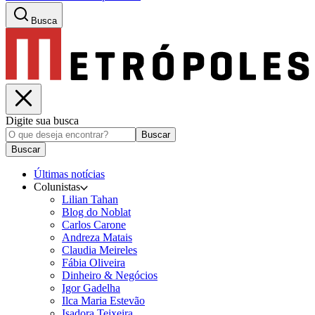
Busca
Digite sua busca
Buscar
Buscar
Últimas notícias
Colunistas
Lilian Tahan
Blog do Noblat
Carlos Carone
Andreza Matais
Claudia Meireles
Fábia Oliveira
Dinheiro & Negócios
Igor Gadelha
Ilca Maria Estevão
Isadora Teixeira