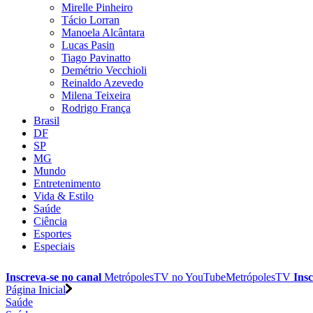
Mirelle Pinheiro
Tácio Lorran
Manoela Alcântara
Lucas Pasin
Tiago Pavinatto
Demétrio Vecchioli
Reinaldo Azevedo
Milena Teixeira
Rodrigo França
Brasil
DF
SP
MG
Mundo
Entretenimento
Vida & Estilo
Saúde
Ciência
Esportes
Especiais
Inscreva-se no canal
MetrópolesTV no
YouTube
MetrópolesTV
Insc
Página Inicial
Saúde