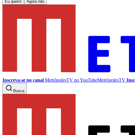
Eu quero!
Agora não
Inscreva-se no canal
MetrópolesTV no
YouTube
MetrópolesTV
Insc
Busca