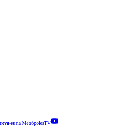
reva-se
na MetrópolesTV