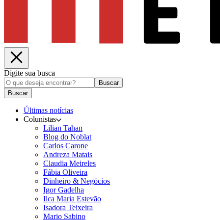
Digite sua busca
Buscar
Buscar
Últimas notícias
Colunistas
Lilian Tahan
Blog do Noblat
Carlos Carone
Andreza Matais
Claudia Meireles
Fábia Oliveira
Dinheiro & Negócios
Igor Gadelha
Ilca Maria Estevão
Isadora Teixeira
Mario Sabino