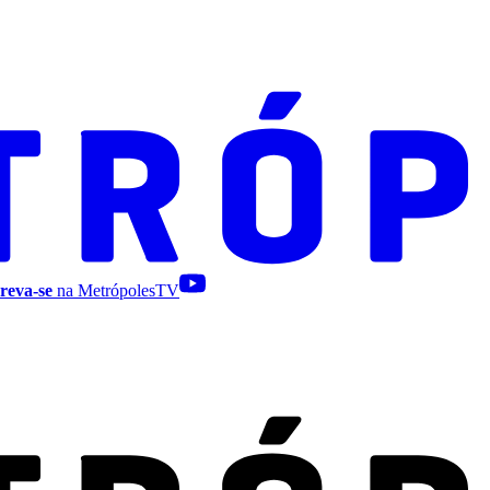
reva-se
na MetrópolesTV