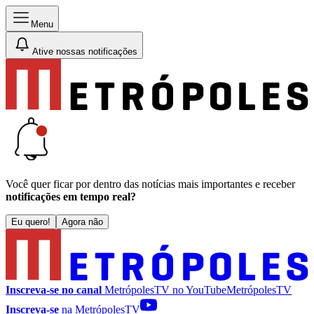
Menu
Ative nossas notificações
Você quer ficar por dentro das notícias mais importantes e receber
notificações em tempo real?
Eu quero!
Agora não
Inscreva-se no canal
MetrópolesTV no
YouTube
MetrópolesTV
Inscreva-se
na MetrópolesTV