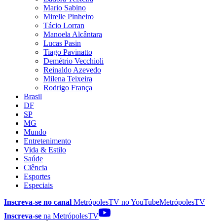
Mario Sabino
Mirelle Pinheiro
Tácio Lorran
Manoela Alcântara
Lucas Pasin
Tiago Pavinatto
Demétrio Vecchioli
Reinaldo Azevedo
Milena Teixeira
Rodrigo França
Brasil
DF
SP
MG
Mundo
Entretenimento
Vida & Estilo
Saúde
Ciência
Esportes
Especiais
Inscreva-se no canal
MetrópolesTV no
YouTube
MetrópolesTV
Inscreva-se
na MetrópolesTV