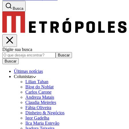
Busca
Digite sua busca
Buscar
Buscar
Últimas notícias
Colunistas
Lilian Tahan
Blog do Noblat
Carlos Carone
Andreza Matais
Claudia Meireles
Fábia Oliveira
Dinheiro & Negócios
Igor Gadelha
Ilca Maria Estevão
Isadora Teixeira