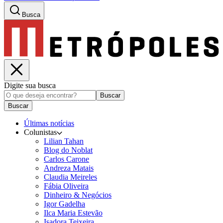
Busca
Digite sua busca
Buscar
Buscar
Últimas notícias
Colunistas
Lilian Tahan
Blog do Noblat
Carlos Carone
Andreza Matais
Claudia Meireles
Fábia Oliveira
Dinheiro & Negócios
Igor Gadelha
Ilca Maria Estevão
Isadora Teixeira