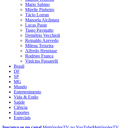
Mario Sabino
Mirelle Pinheiro
Tácio Lorran
Manoela Alcântara
Lucas Pasin
Tiago Pavinatto
Demétrio Vecchioli
Reinaldo Azevedo
Milena Teixeira
Alfredo Henrique
Rodrigo França
Vinícius Passarelli
Brasil
DF
SP
MG
Mundo
Entretenimento
Vida & Estilo
Saúde
Ciência
Esportes
Especiais
Inscreva-se no canal
MetrópolesTV no
YouTube
MetrópolesTV