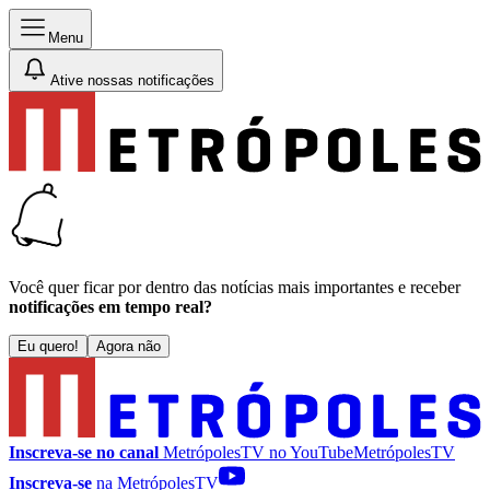
Menu
Ative nossas notificações
Você quer ficar por dentro das notícias mais importantes e receber
notificações em tempo real?
Eu quero!
Agora não
Inscreva-se no canal
MetrópolesTV no
YouTube
MetrópolesTV
Inscreva-se
na MetrópolesTV