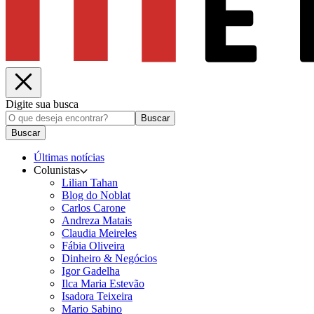
Digite sua busca
Buscar
Buscar
Últimas notícias
Colunistas
Lilian Tahan
Blog do Noblat
Carlos Carone
Andreza Matais
Claudia Meireles
Fábia Oliveira
Dinheiro & Negócios
Igor Gadelha
Ilca Maria Estevão
Isadora Teixeira
Mario Sabino