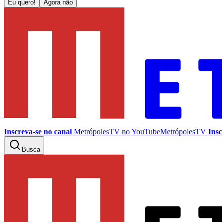
Eu quero!
Agora não
Inscreva-se no canal
MetrópolesTV no
YouTube
MetrópolesTV
Insc
Busca