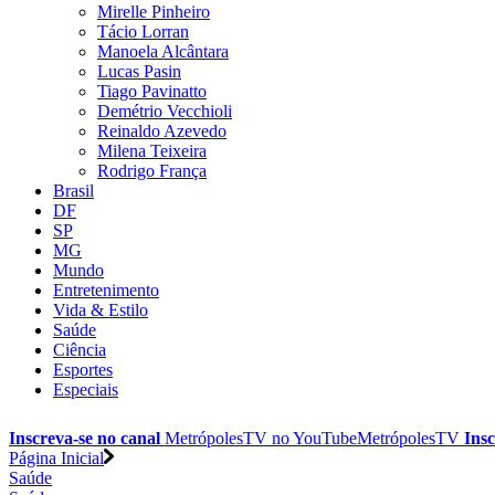
Mirelle Pinheiro
Tácio Lorran
Manoela Alcântara
Lucas Pasin
Tiago Pavinatto
Demétrio Vecchioli
Reinaldo Azevedo
Milena Teixeira
Rodrigo França
Brasil
DF
SP
MG
Mundo
Entretenimento
Vida & Estilo
Saúde
Ciência
Esportes
Especiais
Inscreva-se no canal
MetrópolesTV no
YouTube
MetrópolesTV
Insc
Página Inicial
Saúde