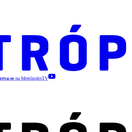
reva-se
na MetrópolesTV