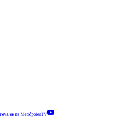
reva-se
na MetrópolesTV