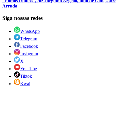
"Fomos traídos", diz Jorginho Argello, filho de Gim, sobre
Arruda
Siga nossas redes
WhatsApp
Telegram
Facebook
Instagram
X
YouTube
Tiktok
Kwai