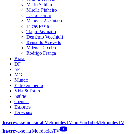
Mario Sabino
Mirelle Pinheiro
Tácio Lorran
Manoela Alcântara
Lucas Pasin
Tiago Pavinatto
Demétrio Vecchioli
Reinaldo Azevedo
Milena Teixeira
Rodrigo França
Brasil
DF
SP
MG
Mundo
Entretenimento
Vida & Estilo
Saúde
Ciência
Esportes
Especiais
Inscreva-se no canal
MetrópolesTV no
YouTube
MetrópolesTV
Inscreva-se
na MetrópolesTV