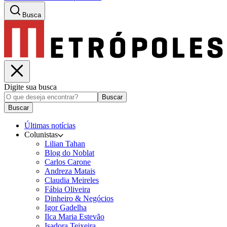
Busca
Digite sua busca
Buscar
Buscar
Últimas notícias
Colunistas
Lilian Tahan
Blog do Noblat
Carlos Carone
Andreza Matais
Claudia Meireles
Fábia Oliveira
Dinheiro & Negócios
Igor Gadelha
Ilca Maria Estevão
Isadora Teixeira