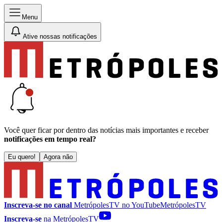
Menu
Ative nossas notificações
Você quer ficar por dentro das notícias mais importantes e receber
notificações em tempo real?
Eu quero!
Agora não
Inscreva-se no canal
MetrópolesTV no
YouTube
MetrópolesTV
Inscreva-se
na MetrópolesTV