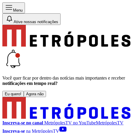
Menu
Ative nossas notificações
Você quer ficar por dentro das notícias mais importantes e receber
notificações em tempo real?
Eu quero!
Agora não
Inscreva-se no canal
MetrópolesTV no
YouTube
MetrópolesTV
Inscreva-se
na MetrópolesTV