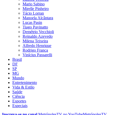
Mario Sabino
Mirelle Pinheiro
Tácio Lorran
Manoela Alcântara
Lucas Pasin
Tiago Pavinatto
Demétrio Vecchioli
Reinaldo Azevedo
Milena Teixeira
Alfredo Henrique
Rodrigo França
Vinícius Passarelli
Brasil
DF
SP
MG
Mundo
Entretenimento
Vida & Estilo
Saúde
Ciência
Esportes
Especiais
Inscreva-se no canal
MetrópolesTV no
YouTube
MetrópolesTV