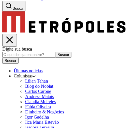
Busca
Digite sua busca
Buscar
Buscar
Últimas notícias
Colunistas
Lilian Tahan
Blog do Noblat
Carlos Carone
Andreza Matais
Claudia Meireles
Fábia Oliveira
Dinheiro & Negócios
Igor Gadelha
Ilca Maria Estevão
Isadora Teixeira