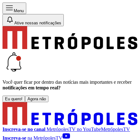
Menu
Ative nossas notificações
Você quer ficar por dentro das notícias mais importantes e receber
notificações em tempo real?
Eu quero!
Agora não
Inscreva-se no canal
MetrópolesTV no
YouTube
MetrópolesTV
Inscreva-se
na MetrópolesTV