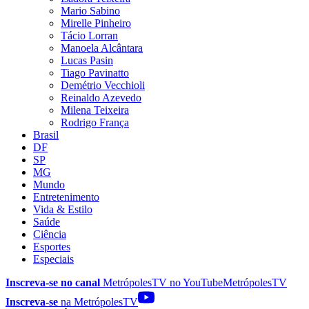
Mario Sabino
Mirelle Pinheiro
Tácio Lorran
Manoela Alcântara
Lucas Pasin
Tiago Pavinatto
Demétrio Vecchioli
Reinaldo Azevedo
Milena Teixeira
Rodrigo França
Brasil
DF
SP
MG
Mundo
Entretenimento
Vida & Estilo
Saúde
Ciência
Esportes
Especiais
Inscreva-se no canal
MetrópolesTV no
YouTube
MetrópolesTV
Inscreva-se
na MetrópolesTV