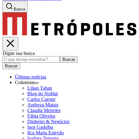
Busca
Digite sua busca
Buscar
Buscar
Últimas notícias
Colunistas
Lilian Tahan
Blog do Noblat
Carlos Carone
Andreza Matais
Claudia Meireles
Fábia Oliveira
Dinheiro & Negócios
Igor Gadelha
Ilca Maria Estevão
Isadora Teixeira