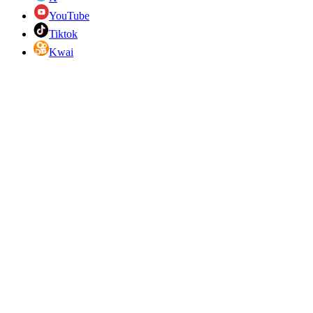
YouTube
Tiktok
Kwai