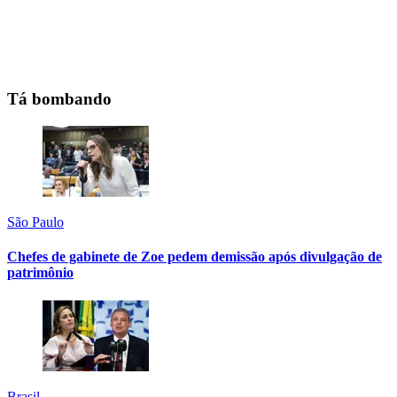
Tá bombando
São Paulo
Chefes de gabinete de Zoe pedem demissão após divulgação de
patrimônio
Brasil