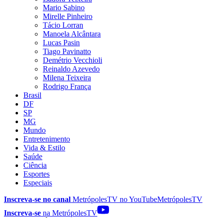
Mario Sabino
Mirelle Pinheiro
Tácio Lorran
Manoela Alcântara
Lucas Pasin
Tiago Pavinatto
Demétrio Vecchioli
Reinaldo Azevedo
Milena Teixeira
Rodrigo França
Brasil
DF
SP
MG
Mundo
Entretenimento
Vida & Estilo
Saúde
Ciência
Esportes
Especiais
Inscreva-se no canal
MetrópolesTV no
YouTube
MetrópolesTV
Inscreva-se
na MetrópolesTV