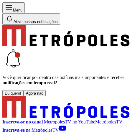
Menu
Ative nossas notificações
Você quer ficar por dentro das notícias mais importantes e receber
notificações em tempo real?
Eu quero!
Agora não
Inscreva-se no canal
MetrópolesTV no
YouTube
MetrópolesTV
Inscreva-se
na MetrópolesTV