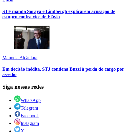
STF manda Soraya e Lindbergh explicarem acusação de
estupro contra vice de Flávio
Manoela Alcântara
Em decisão inédita, STJ condena Buzzi à perda do cargo por
assédio
Siga nossas redes
WhatsApp
Telegram
Facebook
Instagram
X