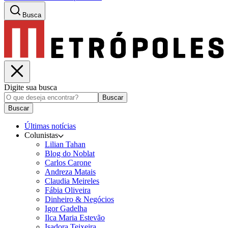
Busca
Digite sua busca
Buscar
Buscar
Últimas notícias
Colunistas
Lilian Tahan
Blog do Noblat
Carlos Carone
Andreza Matais
Claudia Meireles
Fábia Oliveira
Dinheiro & Negócios
Igor Gadelha
Ilca Maria Estevão
Isadora Teixeira