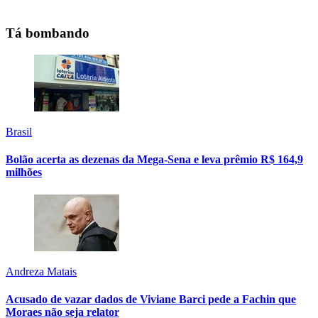
Tá bombando
Brasil
Bolão acerta as dezenas da Mega-Sena e leva prêmio R$ 164,9
milhões
Andreza Matais
Acusado de vazar dados de Viviane Barci pede a Fachin que
Moraes não seja relator