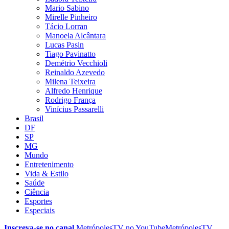
Mario Sabino
Mirelle Pinheiro
Tácio Lorran
Manoela Alcântara
Lucas Pasin
Tiago Pavinatto
Demétrio Vecchioli
Reinaldo Azevedo
Milena Teixeira
Alfredo Henrique
Rodrigo França
Vinícius Passarelli
Brasil
DF
SP
MG
Mundo
Entretenimento
Vida & Estilo
Saúde
Ciência
Esportes
Especiais
Inscreva-se no canal
MetrópolesTV no
YouTube
MetrópolesTV