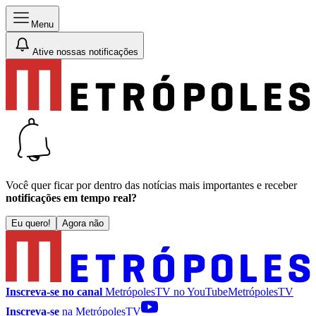
Menu
Ative nossas notificações
Você quer ficar por dentro das notícias mais importantes e receber
notificações em tempo real?
Eu quero!
Agora não
Inscreva-se no canal
MetrópolesTV no
YouTube
MetrópolesTV
Inscreva-se
na MetrópolesTV