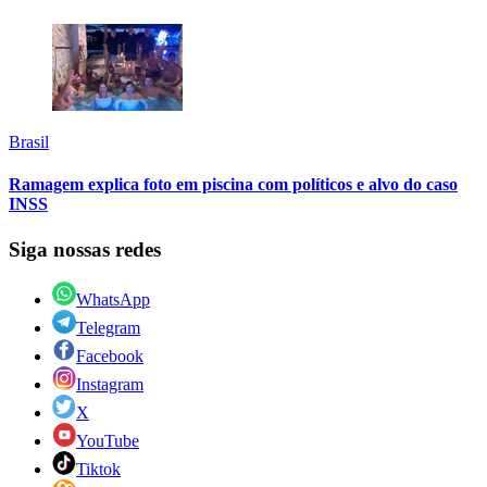
Brasil
Ramagem explica foto em piscina com políticos e alvo do caso
INSS
Siga nossas redes
WhatsApp
Telegram
Facebook
Instagram
X
YouTube
Tiktok