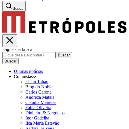
Busca
Digite sua busca
Buscar
Buscar
Últimas notícias
Colunistas
Lilian Tahan
Blog do Noblat
Carlos Carone
Andreza Matais
Claudia Meireles
Fábia Oliveira
Dinheiro & Negócios
Igor Gadelha
Ilca Maria Estevão
Isadora Teixeira