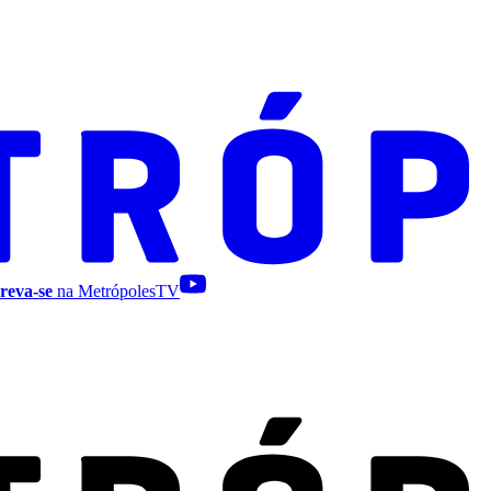
reva-se
na MetrópolesTV