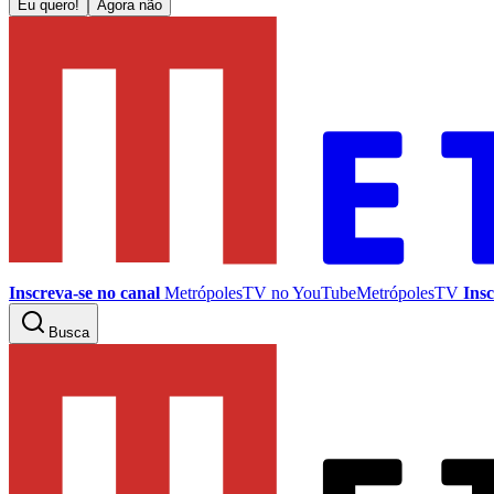
Eu quero!
Agora não
Inscreva-se no canal
MetrópolesTV no
YouTube
MetrópolesTV
Insc
Busca