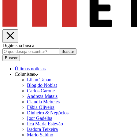
Digite sua busca
Buscar
Buscar
Últimas notícias
Colunistas
Lilian Tahan
Blog do Noblat
Carlos Carone
Andreza Matais
Claudia Meireles
Fábia Oliveira
Dinheiro & Negócios
Igor Gadelha
Ilca Maria Estevão
Isadora Teixeira
Mario Sabino