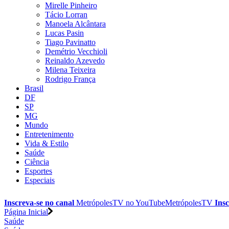
Mirelle Pinheiro
Tácio Lorran
Manoela Alcântara
Lucas Pasin
Tiago Pavinatto
Demétrio Vecchioli
Reinaldo Azevedo
Milena Teixeira
Rodrigo França
Brasil
DF
SP
MG
Mundo
Entretenimento
Vida & Estilo
Saúde
Ciência
Esportes
Especiais
Inscreva-se no canal
MetrópolesTV no
YouTube
MetrópolesTV
Insc
Página Inicial
Saúde