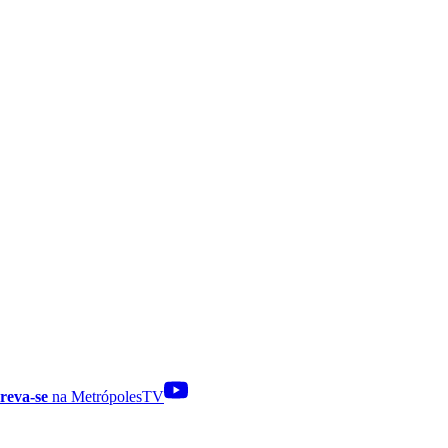
reva-se
na MetrópolesTV