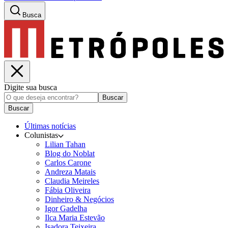
Busca
Digite sua busca
Buscar
Buscar
Últimas notícias
Colunistas
Lilian Tahan
Blog do Noblat
Carlos Carone
Andreza Matais
Claudia Meireles
Fábia Oliveira
Dinheiro & Negócios
Igor Gadelha
Ilca Maria Estevão
Isadora Teixeira