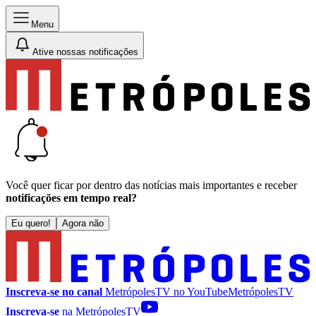
Menu
Ative nossas notificações
Você quer ficar por dentro das notícias mais importantes e receber
notificações em tempo real?
Eu quero!
Agora não
Inscreva-se no canal
MetrópolesTV no
YouTube
MetrópolesTV
Inscreva-se
na MetrópolesTV