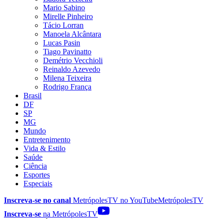
Mario Sabino
Mirelle Pinheiro
Tácio Lorran
Manoela Alcântara
Lucas Pasin
Tiago Pavinatto
Demétrio Vecchioli
Reinaldo Azevedo
Milena Teixeira
Rodrigo França
Brasil
DF
SP
MG
Mundo
Entretenimento
Vida & Estilo
Saúde
Ciência
Esportes
Especiais
Inscreva-se no canal
MetrópolesTV no
YouTube
MetrópolesTV
Inscreva-se
na MetrópolesTV