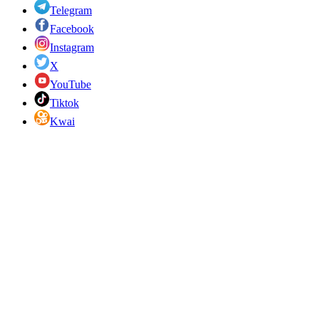
Telegram
Facebook
Instagram
X
YouTube
Tiktok
Kwai