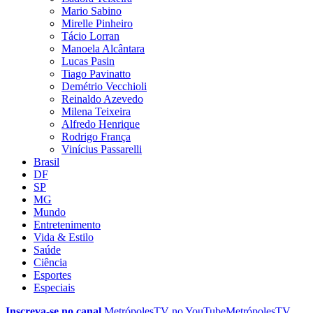
Mario Sabino
Mirelle Pinheiro
Tácio Lorran
Manoela Alcântara
Lucas Pasin
Tiago Pavinatto
Demétrio Vecchioli
Reinaldo Azevedo
Milena Teixeira
Alfredo Henrique
Rodrigo França
Vinícius Passarelli
Brasil
DF
SP
MG
Mundo
Entretenimento
Vida & Estilo
Saúde
Ciência
Esportes
Especiais
Inscreva-se no canal
MetrópolesTV no
YouTube
MetrópolesTV