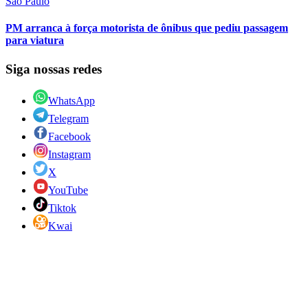
São Paulo
PM arranca à força motorista de ônibus que pediu passagem
para viatura
Siga nossas redes
WhatsApp
Telegram
Facebook
Instagram
X
YouTube
Tiktok
Kwai