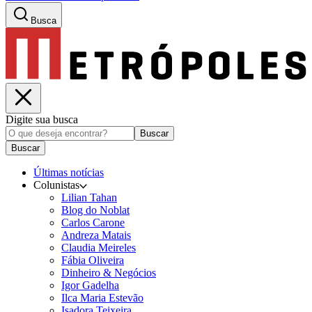
Busca
Digite sua busca
Buscar
Buscar
Últimas notícias
Colunistas
Lilian Tahan
Blog do Noblat
Carlos Carone
Andreza Matais
Claudia Meireles
Fábia Oliveira
Dinheiro & Negócios
Igor Gadelha
Ilca Maria Estevão
Isadora Teixeira