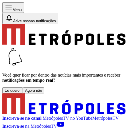
Menu
Ative nossas notificações
Você quer ficar por dentro das notícias mais importantes e receber
notificações em tempo real?
Eu quero!
Agora não
Inscreva-se no canal
MetrópolesTV no
YouTube
MetrópolesTV
Inscreva-se
na MetrópolesTV