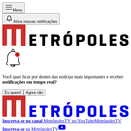
Menu
Ative nossas notificações
Você quer ficar por dentro das notícias mais importantes e receber
notificações em tempo real?
Eu quero!
Agora não
Inscreva-se no canal
MetrópolesTV no
YouTube
MetrópolesTV
Inscreva-se
na MetrópolesTV