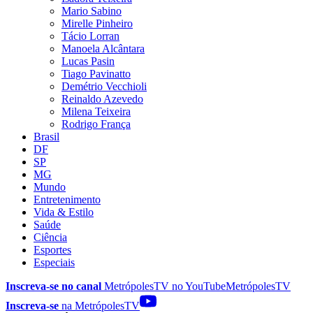
Mario Sabino
Mirelle Pinheiro
Tácio Lorran
Manoela Alcântara
Lucas Pasin
Tiago Pavinatto
Demétrio Vecchioli
Reinaldo Azevedo
Milena Teixeira
Rodrigo França
Brasil
DF
SP
MG
Mundo
Entretenimento
Vida & Estilo
Saúde
Ciência
Esportes
Especiais
Inscreva-se no canal
MetrópolesTV no
YouTube
MetrópolesTV
Inscreva-se
na MetrópolesTV