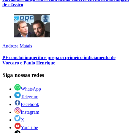
de clássico
Andreza Matais
PF conclui inquérito e prepara primeiro indiciamento de
Vorcaro e Paulo Henrique
Siga nossas redes
WhatsApp
Telegram
Facebook
Instagram
X
YouTube