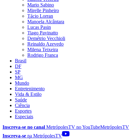
Mario Sabino
Mirelle Pinheiro
Tácio Lorran
Manoela Alcântara
Lucas Pasin
Tiago Pavinatto
Demétrio Vecchioli
Reinaldo Azevedo
Milena Teixeira
Rodrigo França
Brasil
DF
SP
MG
Mundo
Entretenimento
Vida & Estilo
Saúde
Ciência
Esportes
Especiais
Inscreva-se no canal
MetrópolesTV no
YouTube
MetrópolesTV
Inscreva-se
na MetrópolesTV