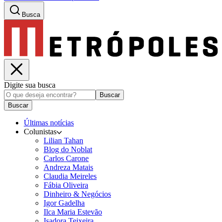
Busca
Digite sua busca
Buscar
Buscar
Últimas notícias
Colunistas
Lilian Tahan
Blog do Noblat
Carlos Carone
Andreza Matais
Claudia Meireles
Fábia Oliveira
Dinheiro & Negócios
Igor Gadelha
Ilca Maria Estevão
Isadora Teixeira