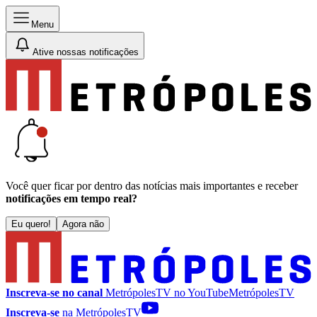
Menu
Ative nossas notificações
Você quer ficar por dentro das notícias mais importantes e receber
notificações em tempo real?
Eu quero!
Agora não
Inscreva-se no canal
MetrópolesTV no
YouTube
MetrópolesTV
Inscreva-se
na MetrópolesTV