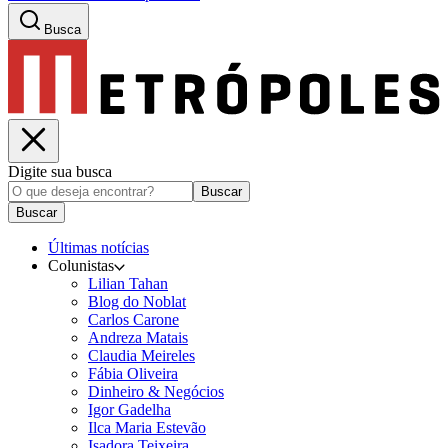
Busca
Digite sua busca
Buscar
Buscar
Últimas notícias
Colunistas
Lilian Tahan
Blog do Noblat
Carlos Carone
Andreza Matais
Claudia Meireles
Fábia Oliveira
Dinheiro & Negócios
Igor Gadelha
Ilca Maria Estevão
Isadora Teixeira