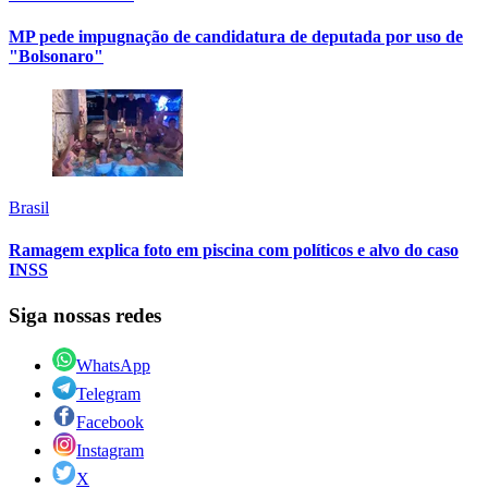
MP pede impugnação de candidatura de deputada por uso de
"Bolsonaro"
Brasil
Ramagem explica foto em piscina com políticos e alvo do caso
INSS
Siga nossas redes
WhatsApp
Telegram
Facebook
Instagram
X