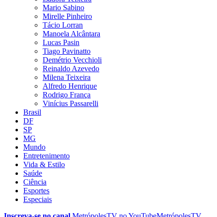
Mario Sabino
Mirelle Pinheiro
Tácio Lorran
Manoela Alcântara
Lucas Pasin
Tiago Pavinatto
Demétrio Vecchioli
Reinaldo Azevedo
Milena Teixeira
Alfredo Henrique
Rodrigo França
Vinícius Passarelli
Brasil
DF
SP
MG
Mundo
Entretenimento
Vida & Estilo
Saúde
Ciência
Esportes
Especiais
Inscreva-se no canal
MetrópolesTV no
YouTube
MetrópolesTV