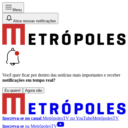
Menu
Ative nossas notificações
Você quer ficar por dentro das notícias mais importantes e receber
notificações em tempo real?
Eu quero!
Agora não
Inscreva-se no canal
MetrópolesTV no
YouTube
MetrópolesTV
Inscreva-se
na MetrópolesTV